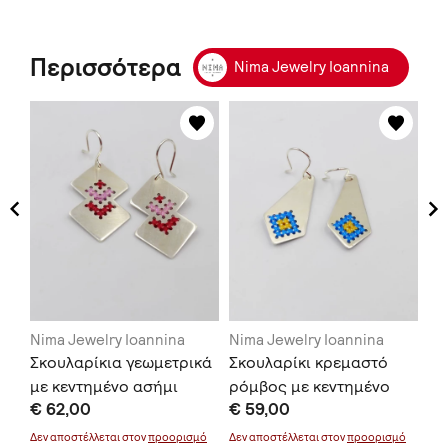
Περισσότερα
Nima Jewelry Ioannina
Nima Jewelry Ioannina
Nima Jewelry Ioannina
Ni
ά
Σκουλαρίκια γεωμετρικά
Σκουλαρίκι κρεμαστό
Σκ
νο
με κεντημένο ασήμι
ρόμβος με κεντημένο
κύ
€ 62,00
€ 59,00
€ 
ασήμι
ασ
μό
Δεν αποστέλλεται στον
προορισμό
Δεν αποστέλλεται στον
προορισμό
Δεν