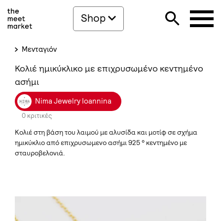
Shop
Μενταγιόν
Κολιέ ημικύκλικο με επιχρυσωμένο κεντημένο
ασήμι
Nima Jewelry Ioannina
0 κριτικές
Κολιέ στη βάση του λαιμού με αλυσίδα και μοτίφ σε σχήμα
ημικύκλιο από επιχρυσωμενο ασήμι 925 ° κεντημένο με
σταυροβελονιά.