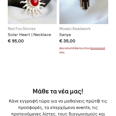
Red Fox Stories
Mosaic Beadwork
PH
Solar Heart | Necklace
Sanya
Lo
€ 95,00
€ 35,00
σχ
€ 
Δεν αποστέλλεται στον
προορισμό
σας.
Μάθε τα νέα μας!
Κάνε εγγραφή τώρα για να μαθαίνεις πρώτ@ τις
προσφορές, τα επερχόμενα events, τις
προτεινόμενες λίστες, τους διαγωνισμούς και