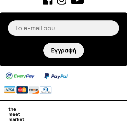
Εγγραφή
the
meet
market