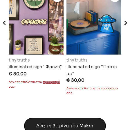
tiny truths
tiny truths
tin
illuminated sign ''Φρεντζ''
illuminated sign ''Πάρτε
il
€ 30,00
με''
εί
€ 30,00
€ 
Δεν αποστέλλεται στον
προορισμό
σας.
Δεν αποστέλλεται στον
προορισμό
Δεν
μό
σας.
σας
Δες τη βιτρίνα του Maker