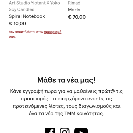
Art Studio Yiotant X Yoko
Rimadi
In
Soy Candles
Marla
AA
Spiral Notebook
€ 70,00
€ 
€ 10,00
Δεν
σας
Δεν αποστέλλεται στον
προορισμό
σας.
Μάθε τα νέα μας!
Κάνε εγγραφή τώρα για να μαθαίνεις πρώτ@ τις
προσφορές, τα επερχόμενα events, τις
προτεινόμενες λίστες, τους διαγωνισμούς και
όλα τα νέα της TMM κοινότητας.