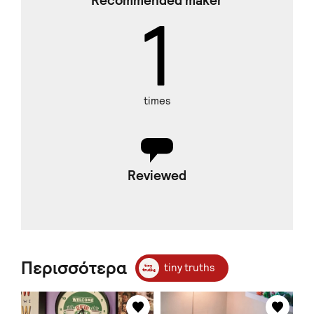
Recommended maker
1
times
Reviewed
Περισσότερα
tiny truths