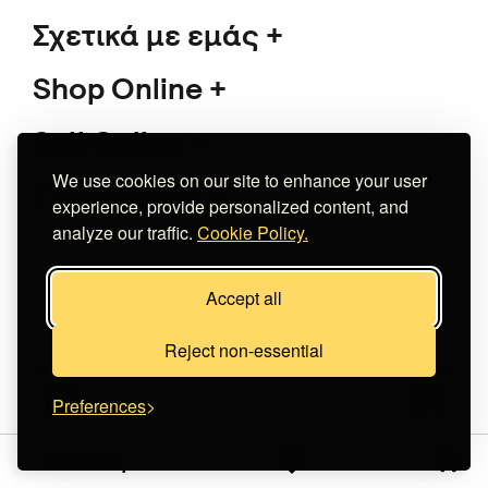
Σχετικά με εμάς
Shop Online
Sell Online
We use cookies on our site to enhance your user
Υποστήριξη
experience, provide personalized content, and
analyze our traffic.
Cookie Policy.
Accept all
Copyright 2026 The Meet Market
Κατασκευή eshop
Noetik
Reject non-essential
Preferences
Είσοδος