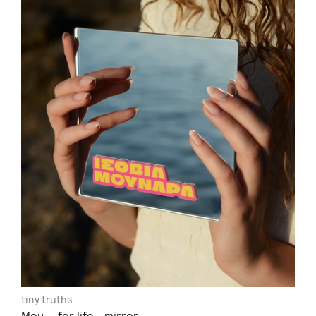
tiny truths
Mou.... for life - mirror