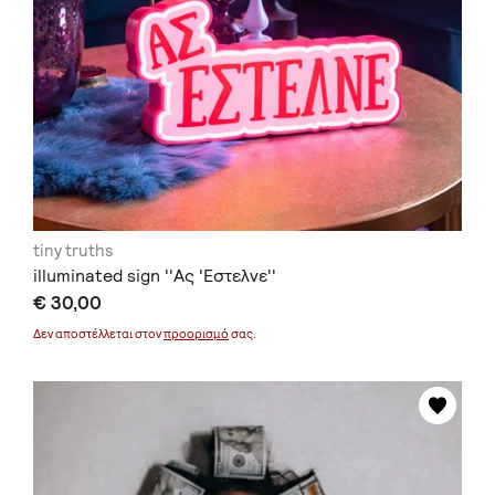
tiny truths
illuminated sign ''Ας 'Εστελνε''
€ 30,00
Δεν αποστέλλεται στον
προορισμό
σας.