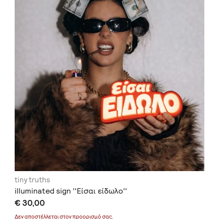
tiny truths
illuminated sign ''Είσαι είδωλο''
€ 30,00
Δεν αποστέλλεται στον
προορισμό
σας.