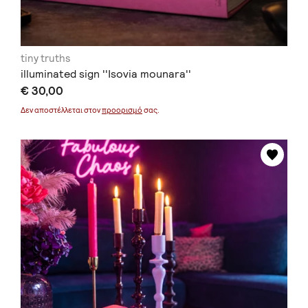
tiny truths
illuminated sign ''Isovia mounara''
€ 30,00
Δεν αποστέλλεται στον
προορισμό
σας.