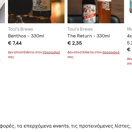
Toul's Brews
Toul's Brews
Ma
Benthos - 330ml
The Return - 330ml
4x
€ 7,44
€ 2,35
5
€
Δεν αποστέλλεται στον
προορισμό
Δεν αποστέλλεται στον
προορισμό
σας.
σας.
ό
Δε
σα
ορές, τα επερχόμενα events, τις προτεινόμενες λίστες,