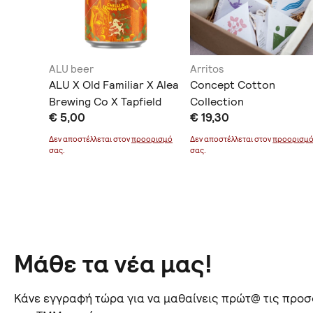
ALU beer
Arritos
εμόνι
ALU X Old Familiar X Alea
Concept Cotton
Brewing Co X Tapfield
Collection
€ 5,00
€ 19,30
'Four Winds' Chili Lemon
οορισμό
Gose κουτάκι 500ml
Δεν αποστέλλεται στον
προορισμό
Δεν αποστέλλεται στον
προορισμ
σας.
σας.
Μάθε τα νέα μας!
Κάνε εγγραφή τώρα για να μαθαίνεις πρώτ@ τις προσφ