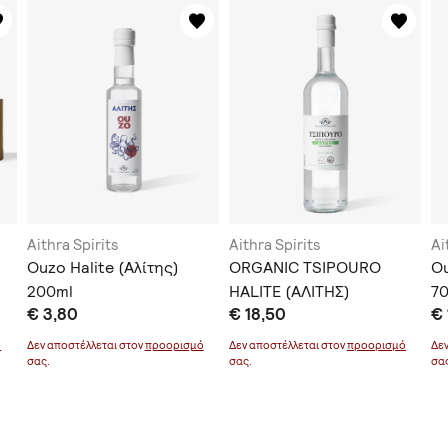
Aithra Spirits
Aithra Spirits
Ai
Ouzo Halite (Αλίτης)
ORGANIC TSIPOURO
Ou
200ml
HALITE (ΑΛΙΤΗΣ)
7
€ 3,80
€ 18,50
€ 
ό
Δεν αποστέλλεται στον
προορισμό
Δεν αποστέλλεται στον
προορισμό
Δε
σας.
σας.
σα