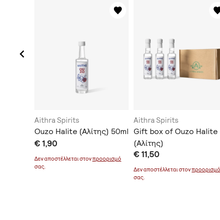
Aithra Spirits
Aithra Spirits
SS
Ouzo Halite (Αλίτης) 50ml
Gift box of Ouzo Halite
€ 1,90
(Αλίτης)
€ 11,50
οορισμό
Δεν αποστέλλεται στον
προορισμό
σας.
Δεν αποστέλλεται στον
προορισμ
σας.