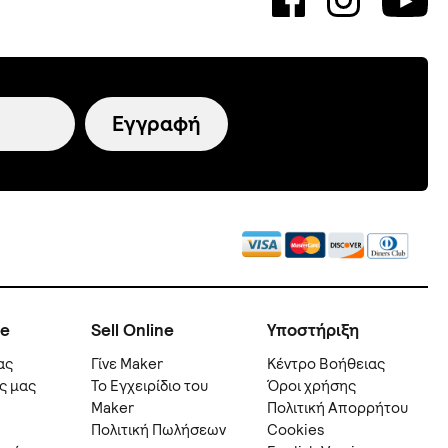
Εγγραφή
ne
Sell Online
Υποστήριξη
ας
Γίνε Maker
Kέντρο Βοήθειας
ς μας
Το Εγχειρίδιο του
Όροι χρήσης
Maker
Πολιτική Απορρήτου
Πολιτική Πωλήσεων
Cookies