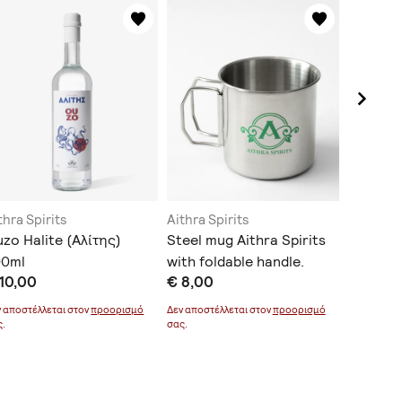
thra Spirits
Aithra Spirits
Aithra Sp
zo Halite (Αλίτης)
Steel mug Aithra Spirits
Wine Α
00ml
with foldable handle.
€ 11,00
10,00
€ 8,00
Δεν αποστέ
σας.
ν αποστέλλεται στον
προορισμό
Δεν αποστέλλεται στον
προορισμό
ς.
σας.