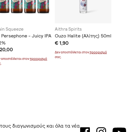
in Squeeze
Aithra Spirits
Arritos
 Persephone - Juicy IPA
Ouzo Halite (Αλίτης) 50ml
Sunny 
.2%
€ 1,90
€ 7,30
 20,00
Δεν αποστέλλεται στον
προορισμό
Δεν αποστέ
σας.
σας.
ν αποστέλλεται στον
προορισμό
ς.
 τους διαγωνισμούς και όλα τα νέα