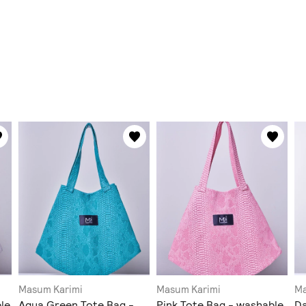
Masum Karimi
Masum Karimi
Ma
le
Aqua Green Tote Bag -
Pink Tote Bag - washable
Da