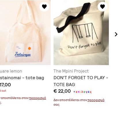
uare lemon
The Mpini Project
aphrodi
stainomai - tote bag
DON'T FORGET TO PLAY -
accessor
The Che
17,00
TOTE BAG
€ 22,00
blue
d out
+
ε
π
ι
λ
ο
γ
έ
ς
€ 98,0
ν αποστέλλεται στον
προορισμό
Δεν αποστέλλεται στον
προορισμό
ς.
σας.
Δεν αποστέ
σας.