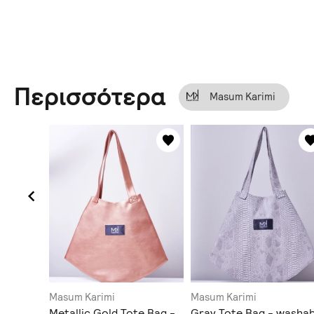
Περισσότερα
Masum Karimi
Masum Karimi
Masum Karimi
ton
Metallic Gold Tote Bag -
Gray Tote Bag - washab