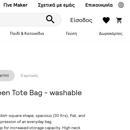
Γίνε Maker
Σχετικά με εμάς
Επικοινωνία
Είσοδος
Παιδί & Κατοικίδια
Γεύση
Δωροκάρτες
arimi
0 κριτικές
en Tote Bag - washable
dish-square shape, spacious (30 ltrs), flat, and
pression of an everyday bag.
ngs for increased storage capacity. High neck