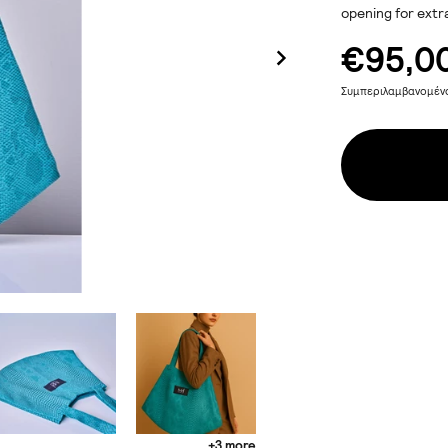
opening for extra
€95,0
Συμπεριλαμβανομέ
+3 more