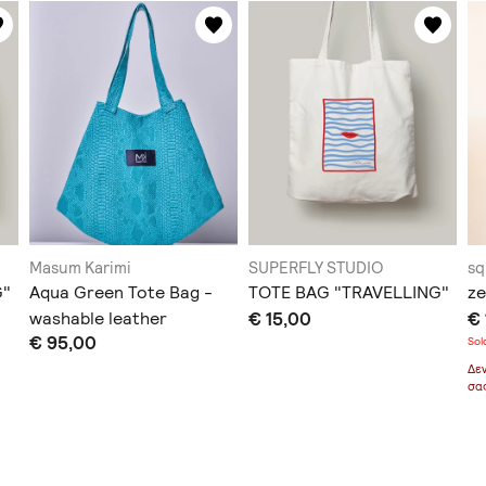
Masum Karimi
SUPERFLY STUDIO
sq
G"
Aqua Green Tote Bag -
TOTE BAG "TRAVELLING"
ze
washable leather
€ 15,00
€ 
€ 95,00
Sol
Δε
σα