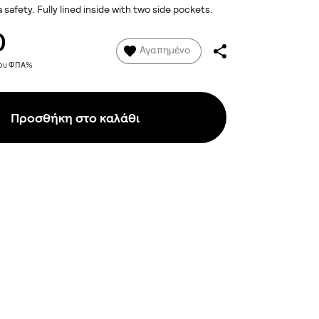
 safety. Fully lined inside with two side pockets.
0
Αγαπημένο
νου ΦΠΑ%
Προσθήκη στο καλάθι