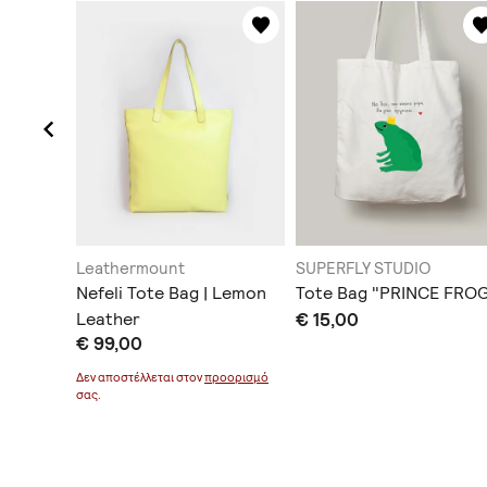
Leathermount
SUPERFLY STUDIO
on -
Nefeli Tote Bag | Lemon
Tote Bag "PRINCE FRO
Leather
€ 15,00
€ 99,00
οορισμό
Δεν αποστέλλεται στον
προορισμό
σας.