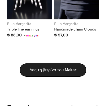
Blue Margarita
Blue Margarita
Bl
Triple line earrings
Handmade chain Clouds
Do
€ 88,00
€ 97,00
€ 
+
ε
π
ι
λ
ο
γ
έ
ς
Δες τη βιτρίνα του Maker