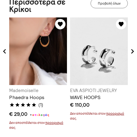
Περισσότερα σε
Προβολή όλων
Κρίκοι
Mademoiselle
EVA ASPIOTI JEWELRY
Na
Phaedra Hoops
WAVE HOOPS
Pe
€ 110,00
€ 
(1)
€ 29,00
Δεν αποστέλλεται στον
προορισμό
+
ε
π
ι
λ
ο
γ
έ
ς
σας.
Δεν αποστέλλεται στον
προορισμό
σας.