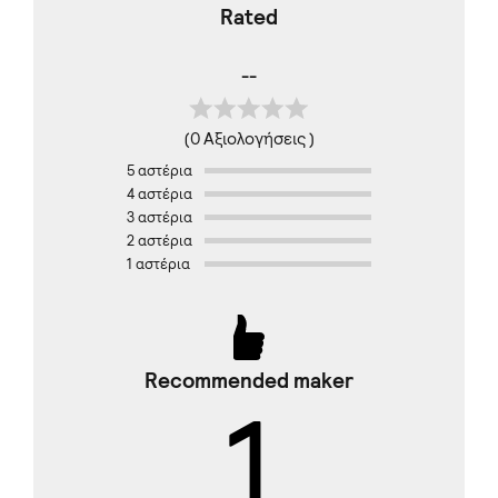
Rated
--
(0 Αξιολογήσεις )
5 αστέρια
4 αστέρια
3 αστέρια
2 αστέρια
1 αστέρια
Recommended maker
1