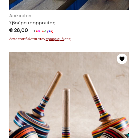
Aeikiniton
Σβούρα ισορροπίας
€ 28,00
+
ε
π
ι
λ
ο
γ
έ
ς
Δεν αποστέλλεται στον
προορισμό
σας.