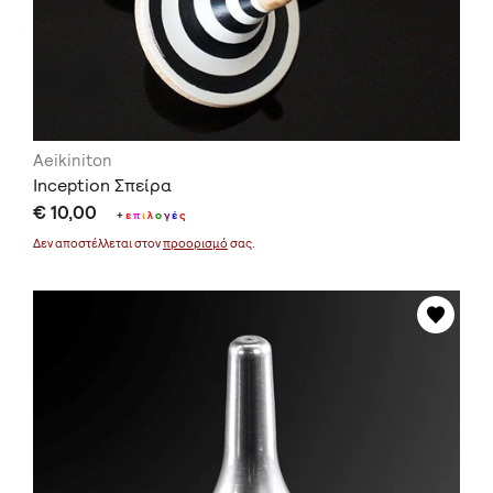
Aeikiniton
Inception Σπείρα
€ 10,00
+
ε
π
ι
λ
ο
γ
έ
ς
Δεν αποστέλλεται στον
προορισμό
σας.