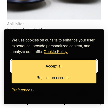
Aeikiniton
Σβούρα Λαμπαδούλα
€ 70,00
+
ε
π
ι
λ
ο
γ
έ
ς
We use cookies on our site to enhance your user
Δεν αποστέλλεται στον
προορισμό
σας.
experience, provide personalized content, and
analyze our traffic.
Cookie Policy.
Accept all
Reject non-essential
Preferences
Είσοδος