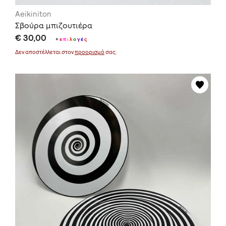
Aeikiniton
Σβούρα μπιζουτιέρα
€ 30,00
+
ε
π
ι
λ
ο
γ
έ
ς
Δεν αποστέλλεται στον
προορισμό
σας.