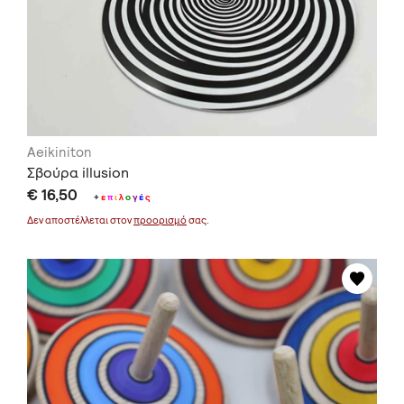
Aeikiniton
Σβούρα illusion
€ 16,50
+
ε
π
ι
λ
ο
γ
έ
ς
Δεν αποστέλλεται στον
προορισμό
σας.