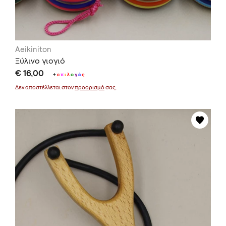
Aeikiniton
Ξύλινο γιογιό
€ 16,00
+
ε
π
ι
λ
ο
γ
έ
ς
Δεν αποστέλλεται στον
προορισμό
σας.