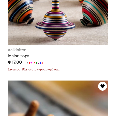
Aeikiniton
Ionian tops
€ 17,00
+
ε
π
ι
λ
ο
γ
έ
ς
Δεν αποστέλλεται στον
προορισμό
σας.