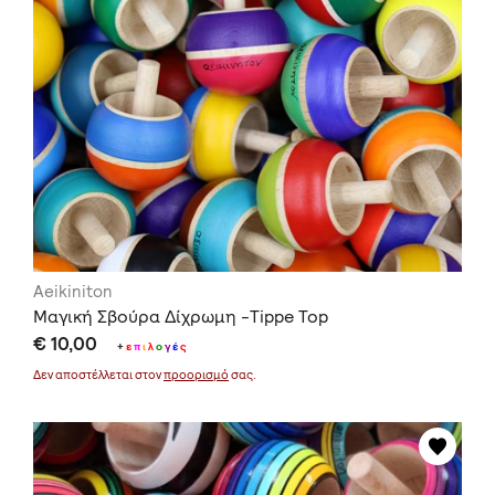
Aeikiniton
Μαγική Σβούρα Δίχρωμη -Tippe Top
€ 10,00
+
ε
π
ι
λ
ο
γ
έ
ς
Δεν αποστέλλεται στον
προορισμό
σας.