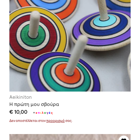
Aeikiniton
Η πρώτη μου σβούρα
€ 10,00
+
ε
π
ι
λ
ο
γ
έ
ς
Δεν αποστέλλεται στον
προορισμό
σας.