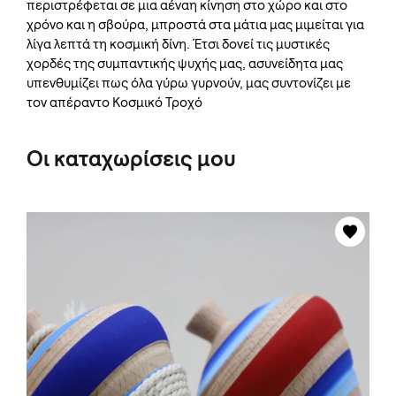
περιστρέφεται σε μια αέναη κίνηση στο χώρο και στο
χρόνο και η σβούρα, μπροστά στα μάτια μας μιμείται για
λίγα λεπτά τη κοσμική δίνη. Έτσι δονεί τις μυστικές
χορδές της συμπαντικής ψυχής μας, ασυνείδητα μας
υπενθυμίζει πως όλα γύρω γυρνούν, μας συντονίζει με
τον απέραντο Κοσμικό Τροχό
Οι καταχωρίσεις μου