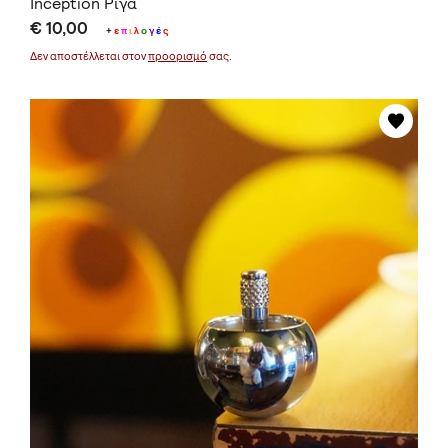
Inception Ρίγα
€ 10,00
+
ε
π
ι
λ
ο
γ
έ
ς
Δεν αποστέλλεται στον
προορισμό
σας.