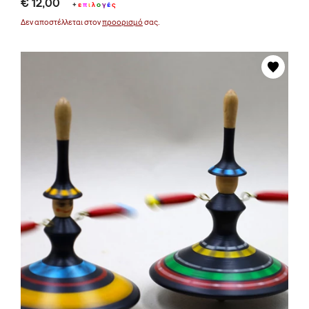
€ 12,00
+
ε
π
ι
λ
ο
γ
έ
ς
Δεν αποστέλλεται στον
προορισμό
σας.