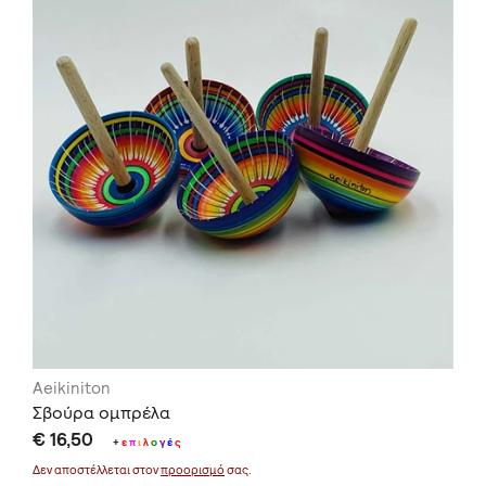
Aeikiniton
Σβούρα ομπρέλα
€ 16,50
+
ε
π
ι
λ
ο
γ
έ
ς
Δεν αποστέλλεται στον
προορισμό
σας.