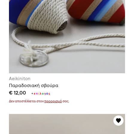
Aeikiniton
Παραδοσιακή σβούρα
€ 12,00
+
ε
π
ι
λ
ο
γ
έ
ς
Δεν αποστέλλεται στον
προορισμό
σας.