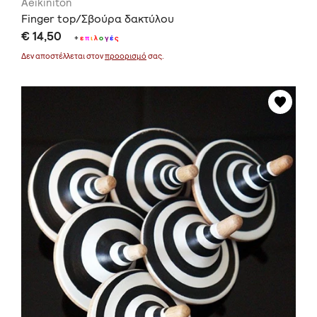
Aeikiniton
Finger top/Σβούρα δακτύλου
€ 14,50
+
ε
π
ι
λ
ο
γ
έ
ς
Δεν αποστέλλεται στον
προορισμό
σας.