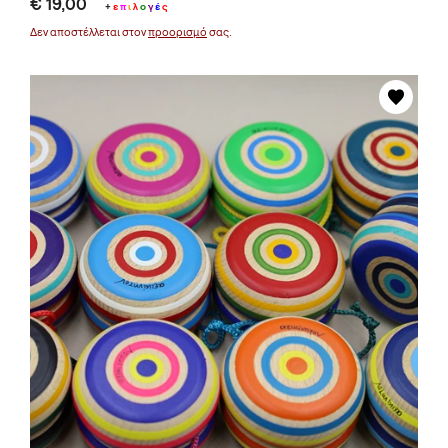
€ 19,00
+
ε
π
ι
λ
ο
γ
έ
ς
Δεν αποστέλλεται στον
προορισμό
σας.