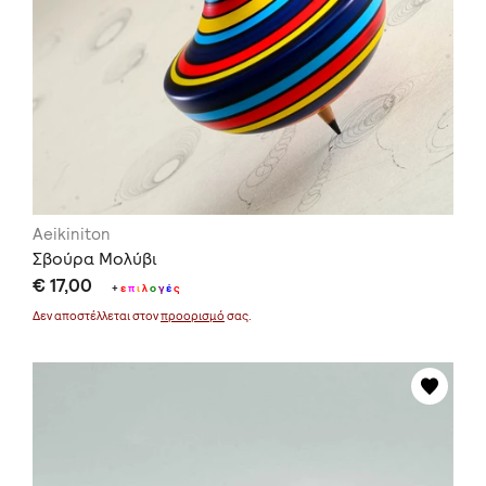
Aeikiniton
Σβούρα Μολύβι
€ 17,00
+
ε
π
ι
λ
ο
γ
έ
ς
Δεν αποστέλλεται στον
προορισμό
σας.