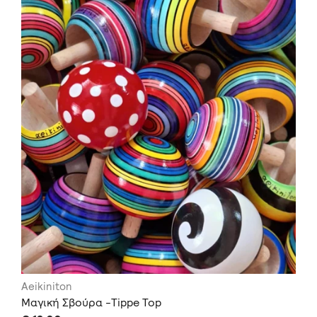
Aeikiniton
Μαγική Σβούρα -Tippe Top