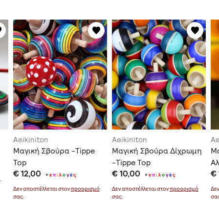
Aeikiniton
Aeikiniton
Ae
Μαγική Σβούρα -Tippe
Μαγική Σβούρα Δίχρωμη
Μ
Top
-Tippe Top
Αλ
€ 12,00
€ 10,00
€ 
+
ε
π
ι
λ
ο
γ
έ
ς
+
ε
π
ι
λ
ο
γ
έ
ς
ό
Δεν αποστέλλεται στον
προορισμό
Δεν αποστέλλεται στον
προορισμό
Δε
σας.
σας.
σα