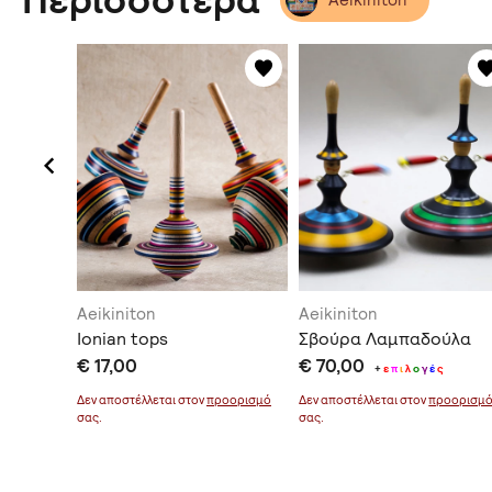
Περισσότερα
Aeikiniton
Aeikiniton
ούρα
Ionian tops
Σβούρα Λαμπαδούλα
€ 17,00
€ 70,00
+
ε
π
ι
λ
ο
γ
έ
ς
οορισμό
Δεν αποστέλλεται στον
προορισμό
Δεν αποστέλλεται στον
προορισμ
σας.
σας.