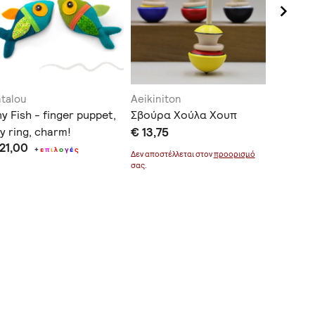
talou
Aeikiniton
Fiogos 
ny Fish - finger puppet,
Σβούρα Χούλα Χουπ
Collecti
Xειροπο
y ring, charm!
€ 13,75
 21,00
σκηνή (
+
ε
π
ι
λ
ο
γ
έ
ς
Δεν αποστέλλεται στον
προορισμό
€ 150,0
σας.
Δεν αποστέ
σας.