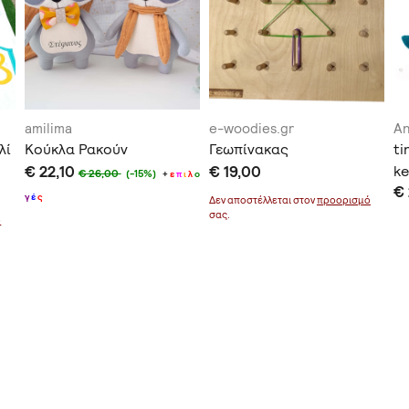
amilima
e-woodies.gr
An
λί
Κούκλα Ρακούν
Γεωπίνακας
ti
€ 22,10
€ 19,00
ke
€ 26,00
(-15%)
+
ε
π
ι
λ
ο
€
γ
έ
ς
Δεν αποστέλλεται στον
προορισμό
σας.
ό