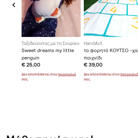
Ταξιδεύοντας με τη Σουρίκο
HandAct
Λαγός
Sweet dreams my little
το φορητό ΚΟΥΤΣΟ -χα
!
penguin
παιχνίδι
€ 25,00
€ 39,00
Δεν αποστέλλεται στον
προορισμό
Δεν αποστέλλεται στον
προορισμ
σας.
σας.
οορισμό