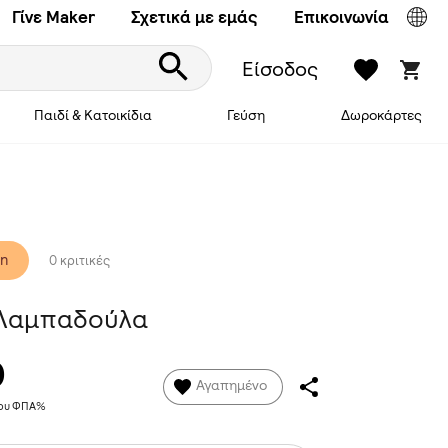
Γίνε Maker
Σχετικά με εμάς
Επικοινωνία
Είσοδος
Παιδί & Κατοικίδια
Γεύση
Δωροκάρτες
on
0 κριτικές
Λαμπαδούλα
0
Αγαπημένο
νου ΦΠΑ%