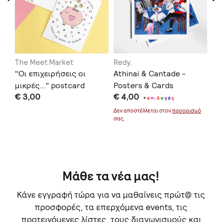
The Meet Market
Redy.
Vi
"Οι επιχειρήσεις οι
Athinai & Cantade -
ΑΦ
μικρές..." postcard
Posters & Cards
Κ
€ 3,00
€ 4,00
€ 
+
ε
π
ι
λ
ο
γ
έ
ς
μό
Δεν αποστέλλεται στον
προορισμό
Δεν
σας.
σας
Μάθε τα νέα μας!
Κάνε εγγραφή τώρα για να μαθαίνεις πρώτ@ τις
προσφορές, τα επερχόμενα events, τις
προτεινόμενες λίστες, τους διαγωνισμούς και