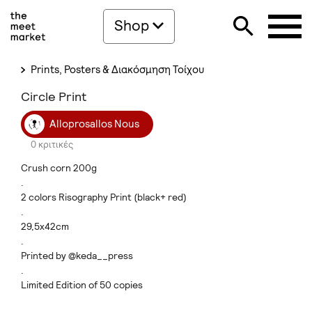
Shop
Prints, Posters & Διακόσμηση Τοίχου
Circle Print
Alloprosallos Nous
0 κριτικές
Crush corn 200g
.
2 colors Risography Print (black+ red)
.
29,5x42cm
.
Printed by @keda__press
.
Limited Edition of 50 copies