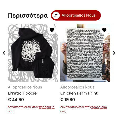
Περισσότερα
Alloprosallos Nous
Alloprosallos Nous
Alloprosallos Nous
Al
Erratic Hoodie
Chicken Farm Print
Mo
€ 44,90
€ 19,90
€ 
Δεν αποστέλλεται στον
προορισμό
Δεν αποστέλλεται στον
προορισμό
Δεν
σας.
σας.
σας
μό