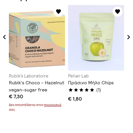
Rubik’s Laboratoire
Pelian Lab
Οι
Rubik's Choco - Hazelnut
Πράσινο Μήλο Chips
Φο
d
vegan-sugar free
€ 
(1)
€ 7,30
granola. 275gr
€ 1,80
Δεν
σας
μό
Δεν αποστέλλεται στον
προορισμό
σας.