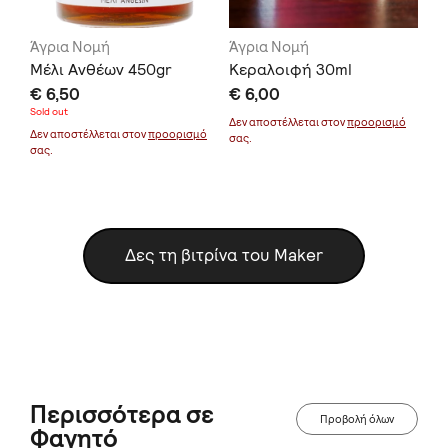
Άγρια Νομή
Άγρια Νομή
Άγ
gr
Μέλι Ανθέων 450gr
Κεραλοιφή 30ml
Βά
€ 6,50
€ 6,00
€ 
Sold out
μό
Δεν αποστέλλεται στον
προορισμό
Δεν
Δεν αποστέλλεται στον
προορισμό
σας.
σας
σας.
Δες τη βιτρίνα του Maker
Περισσότερα σε
Προβολή όλων
Φαγητό