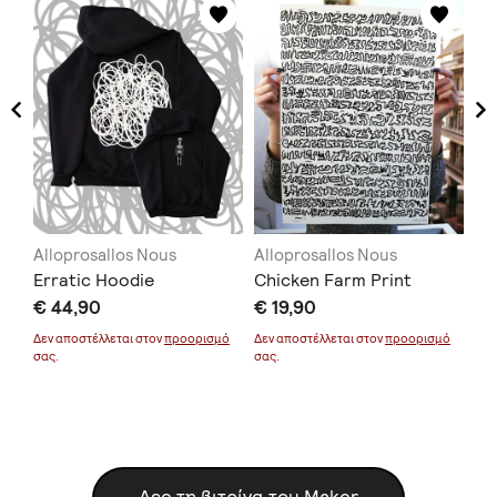
Alloprosallos Nous
Alloprosallos Nous
Al
Erratic Hoodie
Chicken Farm Print
Mo
€ 44,90
€ 19,90
€ 
Δεν αποστέλλεται στον
προορισμό
Δεν αποστέλλεται στον
προορισμό
Δεν
σας.
σας.
σας
μό