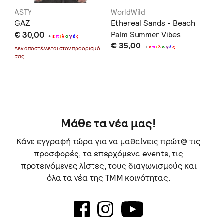
ASTY
WorldWild
Wo
GAZ
Ethereal Sands - Beach
De
€ 30,00
Palm Summer Vibes
Pe
+
ε
π
ι
λ
ο
γ
έ
ς
€ 35,00
€ 
Lioness Tee
+
ε
π
ι
λ
ο
γ
έ
ς
Δεν αποστέλλεται στον
προορισμό
σας.
Μάθε τα νέα μας!
Κάνε εγγραφή τώρα για να μαθαίνεις πρώτ@ τις
προσφορές, τα επερχόμενα events, τις
προτεινόμενες λίστες, τους διαγωνισμούς και
όλα τα νέα της TMM κοινότητας.