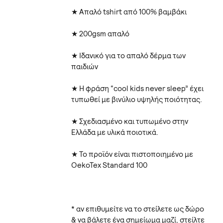
★ Απαλό tshirt από 100% βαμβάκι
★ 200gsm απαλό
★ Ιδανικό για το απαλό δέρμα των
παιδιών
★ Η φράση “cool kids never sleep” έχει
τυπωθεί με βινύλιο υψηλής ποιότητας.
★ Σχεδιασμένο και τυπωμένο στην
Ελλάδα με υλικά ποιοτικά.
★ Το προϊόν είναι πιστοποιημένο με
OekoTex Standard 100
* αν επιθυμείτε να το στείλετε ως δώρο
& να βάλετε ένα σημείωμα μαζί, στείλτε