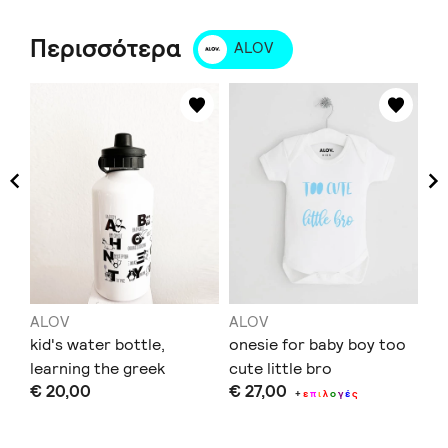
Περισσότερα
ALOV
ALOV
ALOV
AL
t-
kid's water bottle,
onesie for baby boy too
T-
learning the greek
cute little bro
bi
€ 20,00
€ 27,00
€ 
alphabet and animals
+
ε
π
ι
λ
ο
γ
έ
ς