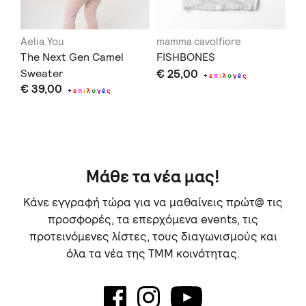
Aelia.You
mamma cavolfiore
Ae
The Next Gen Camel
FISHBONES
Ro
Sweater
€ 25,00
€ 
+
ε
π
ι
λ
ο
γ
έ
ς
€ 39,00
+
ε
π
ι
λ
ο
γ
έ
ς
Μάθε τα νέα μας!
Κάνε εγγραφή τώρα για να μαθαίνεις πρώτ@ τις
προσφορές, τα επερχόμενα events, τις
προτεινόμενες λίστες, τους διαγωνισμούς και
όλα τα νέα της TMM κοινότητας.