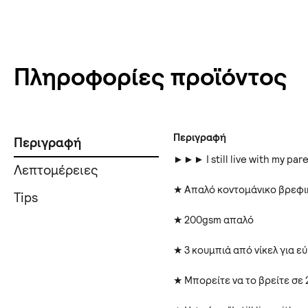
Πληροφορίες προϊόντος
Περιγραφή
Περιγραφή
►►► I still live with my pa
Λεπτομέρειες
★ Απαλό κοντομάνικο βρεφι
Tips
★ 200gsm απαλό
★ 3 κουμπιά από νίκελ για ε
★ Μπορείτε να το βρείτε σε 