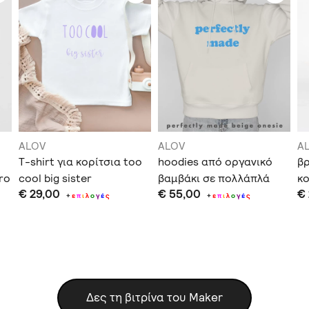
ALOV
ALOV
A
T-shirt για κορίτσια too
hoodies από οργανικό
βρ
bro
cool big sister
βαμβάκι σε πολλάπλά
κο
€ 29,00
€ 55,00
€
χρώματα και prints
da
+
ε
π
ι
λ
ο
γ
έ
ς
+
ε
π
ι
λ
ο
γ
έ
ς
Δες τη βιτρίνα του Maker