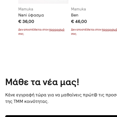
Mamuka
Mamuka
Nani ύφασμα
Ben
€ 36,00
€ 46,00
οορισμό
Δεν αποστέλλεται στον
προορισμό
Δεν αποστέλλεται στον
προορισμ
σας.
σας.
Μάθε τα νέα μας!
Κάνε εγγραφή τώρα για να μαθαίνεις πρώτ@ τις προσφ
της TMM κοινότητας.