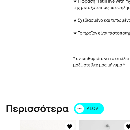
★ Η φράση “I still live with
της μεταξοτυπίας με υψηλής
★ Σχεδιασμένο και τυπωμένο
★ Το προϊόν είναι πιστοποι
* αν επιθυμείτε να το στείλ
μαζί, στείλτε μας μήνυμα *
Περισσότερα
ALOV