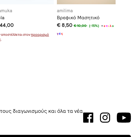
amuka
amilima
Mamuka
la
Βρεφικό Μασητικό
Λαγός
 44,00
€ 8,50
€ 32,0
€ 10,00
(-15%)
+
ε
π
ι
λ
ο
γ
έ
ς
ν αποστέλλεται στον
προορισμό
Δεν αποστέ
ς.
σας.
 τους διαγωνισμούς και όλα τα νέα