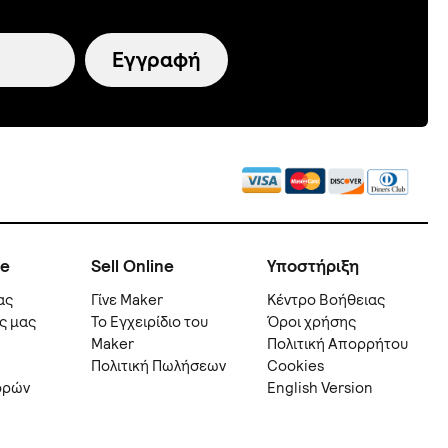
Εγγραφή
ne
Sell Online
Υποστήριξη
ας
Γίνε Maker
Kέντρο Βοήθειας
ς μας
Το Εγχειρίδιο του
Όροι χρήσης
Maker
Πολιτική Απορρήτου
Πολιτική Πωλήσεων
Cookies
ορών
English Version