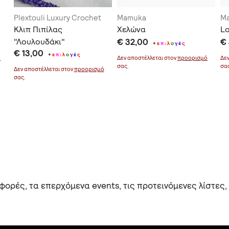
Plextouli Luxury Crochet
Mamuka
M
Κλιπ Πιπίλας
Χελώνα
Lo
"Λουλουδάκι"
€ 32,00
€
+
ε
π
ι
λ
ο
γ
έ
ς
€ 13,00
+
ε
π
ι
λ
ο
γ
έ
ς
ό
Δεν αποστέλλεται στον
προορισμό
Δε
σας.
σα
Δεν αποστέλλεται στον
προορισμό
σας.
ορές, τα επερχόμενα events, τις προτεινόμενες λίστες,