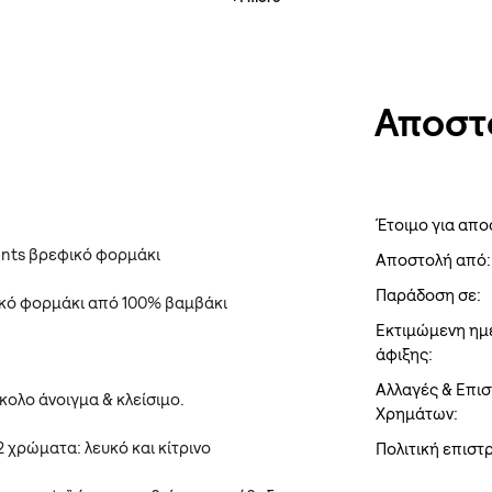
Αποστ
Έτοιμο για απο
rents βρεφικό φορμάκι
Αποστολή από:
Παράδοση σε:
κό φορμάκι από 100% βαμβάκι
Εκτιμώμενη ημ
άφιξης:
Αλλαγές & Επι
ύκολο άνοιγμα & κλείσιμο.
Χρημάτων:
2 χρώματα: λευκό και κίτρινο
Πολιτική επισ