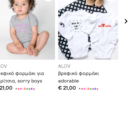
LOV
ALOV
ALOV
εφικό φορμάκι για
βρεφικό φορμάκι
Βρεφικ
ρίτσια, sorry boys
adorable
ολόσωμο
 21,00
€ 21,00
€ 55,0
ddy says no dating
+
ε
π
ι
λ
ο
γ
έ
ς
+
ε
π
ι
λ
ο
γ
έ
ς