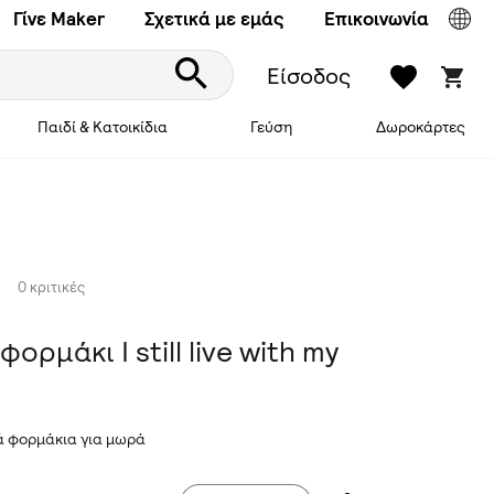
Γίνε Maker
Σχετικά με εμάς
Επικοινωνία
Είσοδος
Παιδί & Κατοικίδια
Γεύση
Δωροκάρτες
0 κριτικές
ορμάκι I still live with my
 φορμάκια για μωρά