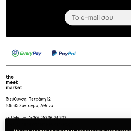
the
meet
market
διεύθυνση: Πετράκη 12
105 63 Σύνταγμα, Αθήνα
τηλέφωνο: (+30) 210 36 24 707
email:
online@themeetmarket.gr