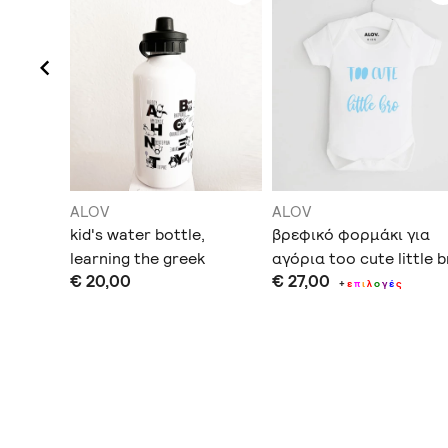
ALOV
ALOV
eep, t-
kid's water bottle,
βρεφικό φορμάκι για
learning the greek
αγόρια too cute little 
€ 20,00
€ 27,00
alphabet and animals
ς
+
ε
π
ι
λ
ο
γ
έ
ς