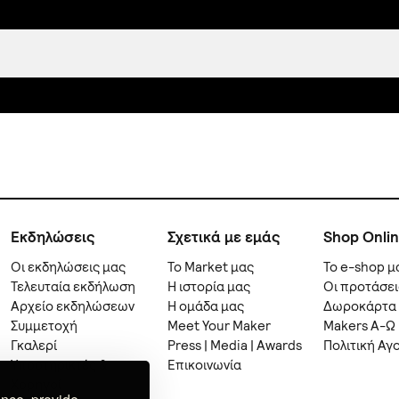
Εκδηλώσεις
Σχετικά με εμάς
Shop Onli
Οι εκδηλώσεις μας
Το Market μας
Το e-shop μ
Τελευταία εκδήλωση
Η ιστορία μας
Οι προτάσει
Αρχείο εκδηλώσεων
Η ομάδα μας
Δωροκάρτα
Συμμετοχή
Meet Your Maker
Makers A-Ω
Γκαλερί
Press | Media | Awards
Πολιτική Αγ
Υποστηρικτές &
Επικοινωνία
Χορηγοί