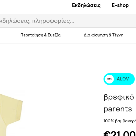
Εκδηλώσεις
E-shop
Περιποίηση & Ευεξία
Διακόσμηση & Τέχνη
ALOV
βρεφικό φ
parents
100% βαμβακερά
€21,00