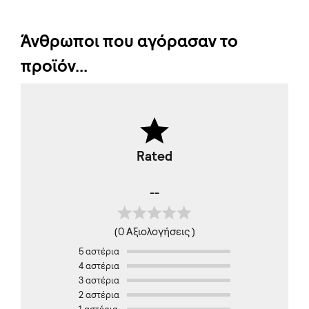
Άνθρωποι που αγόρασαν το
προϊόν...
Rated
--
(0 Αξιολογήσεις )
5 αστέρια
4 αστέρια
3 αστέρια
2 αστέρια