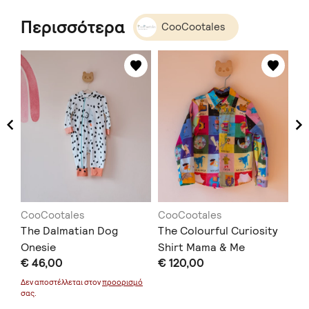
Περισσότερα
CooCootales
CooCootales
CooCootales
Co
The Dalmatian Dog
The Colourful Curiosity
Th
Onesie
Shirt Mama & Me
Sh
€ 46,00
€ 120,00
€ 
Δεν αποστέλλεται στον
προορισμό
σας.