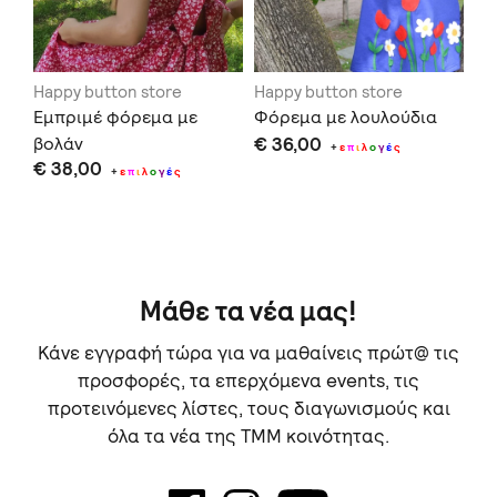
Happy button store
Happy button store
Ha
Εμπριμέ φόρεμα με
Φόρεμα με λουλούδια
Μπ
βολάν
€ 36,00
φό
+
ε
π
ι
λ
ο
γ
έ
ς
€ 38,00
€ 
απ
+
ε
π
ι
λ
ο
γ
έ
ς
Μάθε τα νέα μας!
Κάνε εγγραφή τώρα για να μαθαίνεις πρώτ@ τις
προσφορές, τα επερχόμενα events, τις
προτεινόμενες λίστες, τους διαγωνισμούς και
όλα τα νέα της TMM κοινότητας.