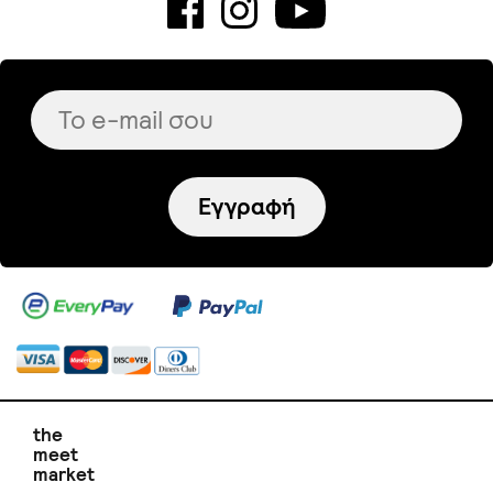
Εγγραφή
the
meet
market