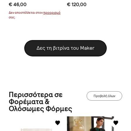
€ 46,00
€ 120,00
€ 
Δεν αποστέλλεται στον
προορισμό
σας.
Δες τη βιτρίνα του Maker
Περισσότερα σε
Προβολή όλων
Φορέματα &
Ολόσωμες Φόρμες