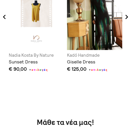
Nadia Kosta By Nature
Kadó Handmade
Co
Sunset Dress
Giselle Dress
Th
€ 90,00
€ 125,00
Dr
+
ε
π
ι
λ
ο
γ
έ
ς
+
ε
π
ι
λ
ο
γ
έ
ς
€ 
Δεν
σας
Μάθε τα νέα μας!