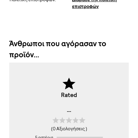
επιστροφών
Άνθρωποι που αγόρασαν το
προϊόν...
Rated
--
(0 Αξιολογήσεις )
5 αστέρια