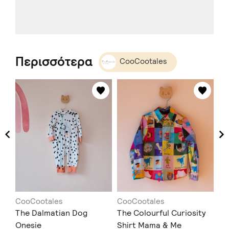
Περισσότερα
CooCootales
CooCootales
CooCootales
Co
The Dalmatian Dog
The Colourful Curiosity
Th
Onesie
Shirt Mama & Me
Sh