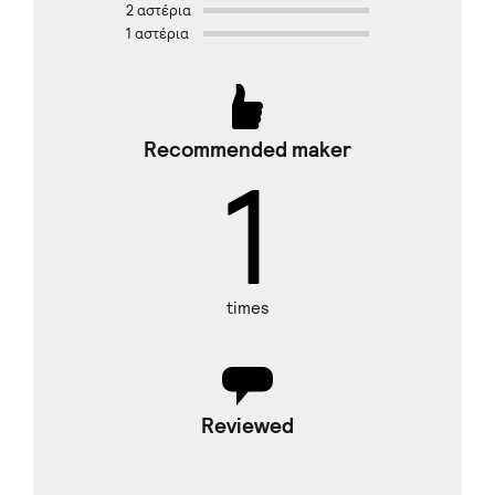
2 αστέρια
1 αστέρια
Recommended maker
1
times
Reviewed