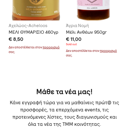
Αχελώος-Acheloos
Άγρια Νομή
Αχ
15g
ΜΕΛΙ ΘΥΜΑΡΙΣΙΟ 460γρ
Μέλι Ανθέων 950gr
ΜΕ
€ 8,50
€ 11,00
€ 
Sold out
Δεν αποστέλλεται στον
προορισμό
Δεν
Δεν αποστέλλεται στον
προορισμό
σας.
σας
σας.
Μάθε τα νέα μας!
Κάνε εγγραφή τώρα για να μαθαίνεις πρώτ@ τις
προσφορές, τα επερχόμενα events, τις
προτεινόμενες λίστες, τους διαγωνισμούς και
όλα τα νέα της TMM κοινότητας.