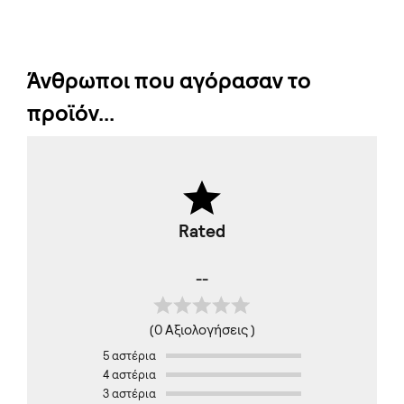
Άνθρωποι που αγόρασαν το
προϊόν...
Rated
--
(0 Αξιολογήσεις )
5 αστέρια
4 αστέρια
3 αστέρια