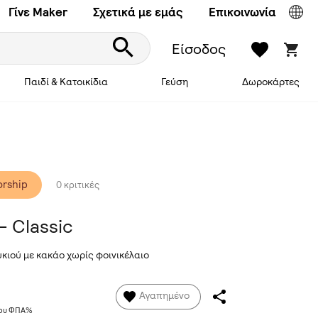
Γίνε Maker
Σχετικά με εμάς
Επικοινωνία
Είσοδος
Παιδί & Κατοικίδια
Γεύση
Δωροκάρτες
orship
0 κριτικές
- Classic
κιού με κακάο χωρίς φοινικέλαιο
Αγαπημένο
νου ΦΠΑ%