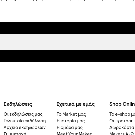
Εκδηλώσεις
Σχετικά με εμάς
Shop Onli
Οι εκδηλώσεις μας
Το Market μας
Το e-shop μ
Τελευταία εκδήλωση
Η ιστορία μας
Οι προτάσει
Αρχείο εκδηλώσεων
Η ομάδα μας
Δωροκάρτα
Συμμετοχή
Meet Your Maker
Makers A-Ω