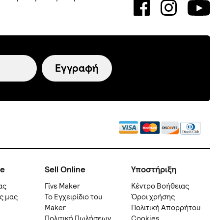
Εγγραφή
ne
Sell Online
Υποστήριξη
ας
Γίνε Maker
Kέντρο Βοήθειας
ς μας
Το Εγχειρίδιο του
Όροι χρήσης
Maker
Πολιτική Απορρήτου
Πολιτική Πωλήσεων
Cookies