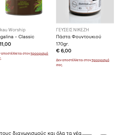
kau Worship
ΓΕΥΣΕΙΣ ΝΙΚΕΖΗ
ΖΥΜΑΡΙ
galina - Classic
Πάστα Φουντουκιού
Βίδες μ
11,00
170gr.
κατσικί
€ 6,00
€ 4,00
ν αποστέλλεται στον
προορισμό
ς.
Δεν αποστέλλεται στον
προορισμό
Δεν αποστέ
σας.
σας.
 τους διαγωνισμούς και όλα τα νέα