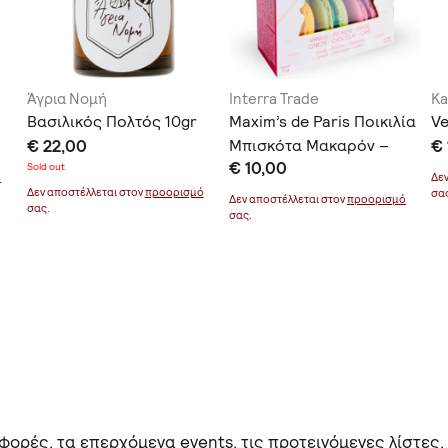
Άγρια Νομή
Interra Trade
Ka
Βασιλικός Πολτός 10gr
Maxim’s de Paris Ποικιλία
Ve
€ 22,00
Μπισκότα Μακαρόν –
€ 
€ 10,00
Γαλλική Κομψότητα 75γρ
Sold out
ό
Δε
Δεν αποστέλλεται στον
προορισμό
σα
Δεν αποστέλλεται στον
προορισμό
σας.
σας.
ορές, τα επερχόμενα events, τις προτεινόμενες λίστες,