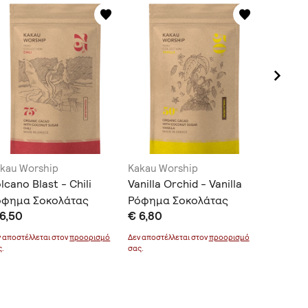
kau Worship
Kakau Worship
Kakau W
lcano Blast - Chili
Vanilla Orchid - Vanilla
Tropical
όφημα Σοκολάτας
Ρόφημα Σοκολάτας
Cardam
6,50
€ 6,80
€ 6,30
Σοκολά
ν αποστέλλεται στον
προορισμό
Δεν αποστέλλεται στον
προορισμό
Δεν αποστέ
ς.
σας.
σας.