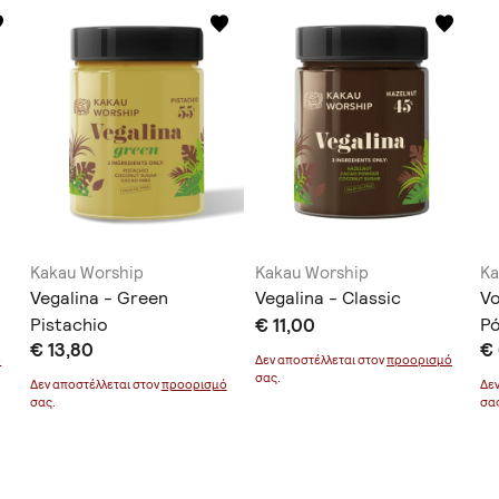
Kakau Worship
Kakau Worship
Ka
Vegalina - Green
Vegalina - Classic
Vo
Pistachio
€ 11,00
Ρ
€ 13,80
€ 
ό
Δεν αποστέλλεται στον
προορισμό
σας.
Δεν αποστέλλεται στον
προορισμό
Δε
σας.
σα