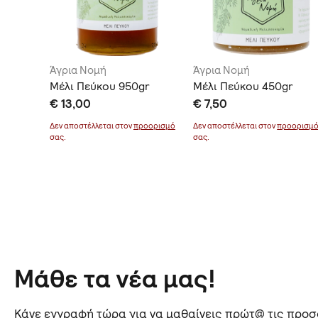
λάκη
Άγρια Νομή
Άγρια Νομή
γειας
Μέλι Πεύκου 950gr
Μέλι Πεύκου 450gr
g
€ 13,00
€ 7,50
Δεν αποστέλλεται στον
προορισμό
Δεν αποστέλλεται στον
προορισμ
σας.
σας.
οορισμό
Μάθε τα νέα μας!
Κάνε εγγραφή τώρα για να μαθαίνεις πρώτ@ τις προσφ