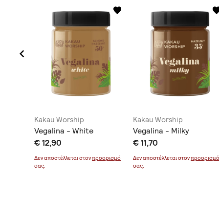
Kakau Worship
Kakau Worship
lmond
Vegalina - White
Vegalina - Milky
€ 12,90
€ 11,70
οορισμό
Δεν αποστέλλεται στον
προορισμό
Δεν αποστέλλεται στον
προορισμ
σας.
σας.