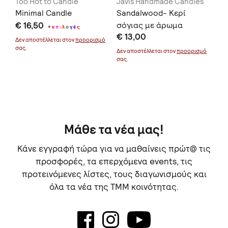
o
Too Hot to Candle
Javis Handmade Candles
Da
Minimal Candle
Sandalwood- Κερί
Va
ed
€ 16,50
σόγιας με άρωμα
L
+
ε
π
ι
λ
ο
γ
έ
ς
€ 13,00
€ 
σανδαλόξυλο
Δεν αποστέλλεται στον
προορισμό
σας.
Δεν αποστέλλεται στον
προορισμό
Δεν
σας.
σας
μό
Μάθε τα νέα μας!
Κάνε εγγραφή τώρα για να μαθαίνεις πρώτ@ τις
προσφορές, τα επερχόμενα events, τις
προτεινόμενες λίστες, τους διαγωνισμούς και
όλα τα νέα της TMM κοινότητας.