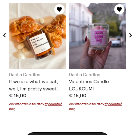
Daelia Candles
Daelia Candles
Da
 a
If we are what we eat,
Valentines Candle -
An
e
well, I'm pretty sweet.
LOUKOUMI
€ 
€ 15,00
€ 15,00
Δεν
σας
μό
Δεν αποστέλλεται στον
προορισμό
Δεν αποστέλλεται στον
προορισμό
σας.
σας.