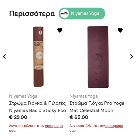
Περισσότερα
Niyamas Yoga
Niyamas Yoga
Niyamas Yoga
Ni
σες
Στρώμα Γιόγκα & Πιλάτες
Στρώμα Γιόγκα Pro Yoga
Στ
Niyamas Βasic Sticky Eco
Mat Celestial Moon
Ma
€ 29,00
€ 65,00
€ 
Nama Earth
Burgundy 183cm με
18
α
(180x60x0.4cm)
Ιμάντα Μεταφοράς
Με
μό
Δεν αποστέλλεται στον
προορισμό
Δεν αποστέλλεται στον
προορισμό
Δεν
σας.
σας.
σας