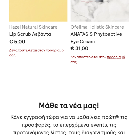
Hazel Natural Skincare
Ofelima Holistic Skincare
Na
il
Lip Scrub Λεβάντα
ANATASIS Phytoactive
Βά
€ 5,00
Eye Cream
€ 
€ 31,00
Δεν αποστέλλεται στον
προορισμό
Δεν
μό
σας.
σας
Δεν αποστέλλεται στον
προορισμό
σας.
Μάθε τα νέα μας!
Κάνε εγγραφή τώρα για να μαθαίνεις πρώτ@ τις
προσφορές, τα επερχόμενα events, τις
προτεινόμενες λίστες, τους διαγωνισμούς και