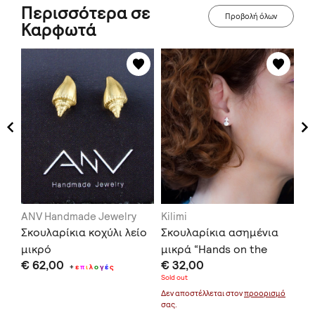
Περισσότερα σε
Προβολή όλων
Καρφωτά
ANV Handmade Jewelry
Kilimi
Ev
Σκουλαρίκια κοχύλι λείο
Σκουλαρίκια ασημένια
Οξ
μικρό
μικρά “Hands on the
κα
€ 62,00
€ 32,00
€ 
Hips”
+
ε
π
ι
λ
ο
γ
έ
ς
Sold out
Δεν αποστέλλεται στον
προορισμό
σας.