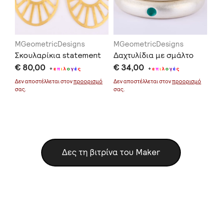
MGeometricDesigns
MGeometricDesigns
MG
Σκουλαρίκια statement
Δαχτυλίδια με σμάλτο
Σκ
€ 80,00
€ 34,00
τρ
+
ε
π
ι
λ
ο
γ
έ
ς
+
ε
π
ι
λ
ο
γ
έ
ς
€ 
μό
Δεν αποστέλλεται στον
προορισμό
Δεν αποστέλλεται στον
προορισμό
σας.
σας.
Δεν
σας
Δες τη βιτρίνα του Maker