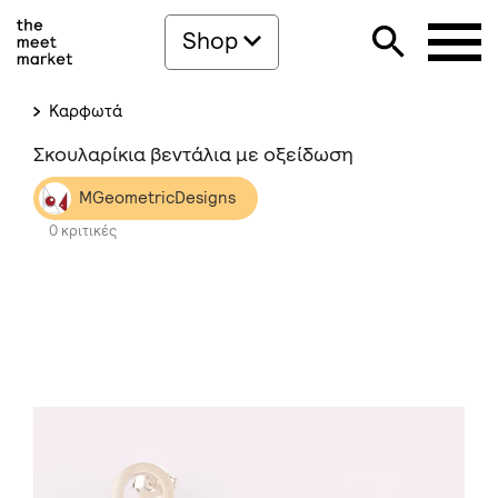
Shop
Καρφωτά
Σκουλαρίκια βεντάλια με οξείδωση
MGeometricDesigns
0 κριτικές