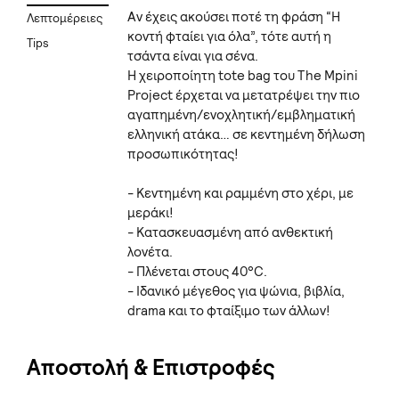
Αν έχεις ακούσει ποτέ τη φράση “Η
Λεπτομέρειες
κοντή φταίει για όλα”, τότε αυτή η
Tips
τσάντα είναι για σένα.
Η χειροποίητη tote bag του The Mpini
Project έρχεται να μετατρέψει την πιο
αγαπημένη/ενοχλητική/εμβληματική
ελληνική ατάκα… σε κεντημένη δήλωση
προσωπικότητας!
- Κεντημένη και ραμμένη στο χέρι, με
μεράκι!
- Κατασκευασμένη από ανθεκτική
λονέτα.
- Πλένεται στους 40°C.
- Ιδανικό μέγεθος για ψώνια, βιβλία,
drama και το φταίξιμο των άλλων!
Αποστολή & Επιστροφές