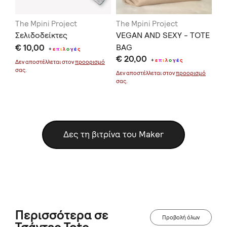
The Mpini Project
The Mpini Project
Th
ΛΑ
Σελιδοδείκτες
VEGAN AND SEXY - TOTE
I'
€ 10,00
BAG
GR
+
ε
π
ι
λ
ο
γ
έ
ς
€ 20,00
€ 
+
ε
π
ι
λ
ο
γ
έ
ς
Δεν αποστέλλεται στον
προορισμό
σας.
μό
Δεν αποστέλλεται στον
προορισμό
Δεν
σας.
σας
Δες τη βιτρίνα του Maker
Περισσότερα σε
Προβολή όλων