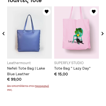
Τσάντες Tote
Leathermount
SUPERFLY STUDIO
ap
Nefeli Tote Bag | Lake
Tote Bag " Lazy Day"
& 
Th
Blue Leather
€ 15,00
€ 99,00
bl
μό
€ 
Δεν αποστέλλεται στον
προορισμό
σας.
Δεν
σας