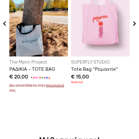
The Mpini Project
SUPERFLY STUDIO
He
AY
ΡΑΔΙΚΙΑ - TOTE BAG
Tote Bag "Ρομαντίκ"
Am
€ 20,00
€ 15,00
Ba
+
ε
π
ι
λ
ο
γ
έ
ς
Sold out
€ 
Δεν αποστέλλεται στον
προορισμό
σας.
μό
Δεν
σας