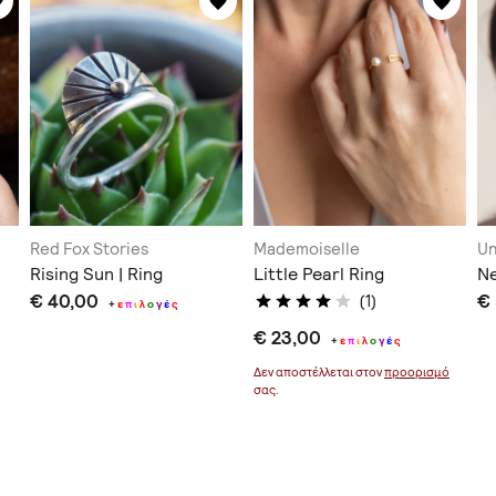
Red Fox Stories
Mademoiselle
Un
Rising Sun | Ring
Little Pearl Ring
Ne
€ 40,00
€
(1)
+
ε
π
ι
λ
ο
γ
έ
ς
€ 23,00
+
ε
π
ι
λ
ο
γ
έ
ς
Δεν αποστέλλεται στον
προορισμό
σας.