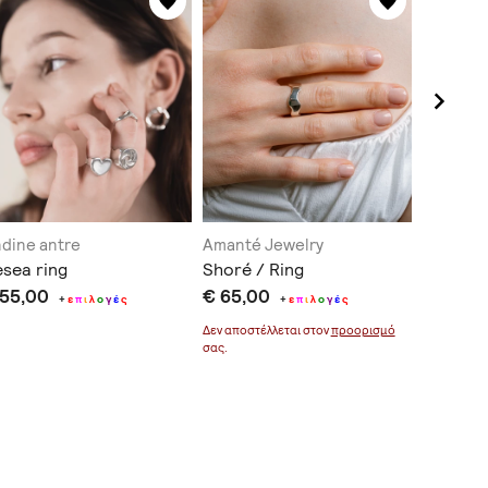
dine antre
Amanté Jewelry
GOOSKO
sea ring
Shoré / Ring
Wave ri
 55,00
€ 65,00
€ 49,0
+
ε
π
ι
λ
ο
γ
έ
ς
+
ε
π
ι
λ
ο
γ
έ
ς
Δεν αποστέλλεται στον
προορισμό
σας.