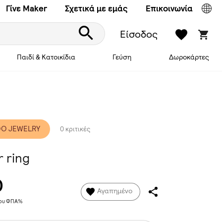
Γίνε Maker
Σχετικά με εμάς
Επικοινωνία
Είσοδος
Παιδί & Κατοικίδια
Γεύση
Δωροκάρτες
O JEWELRY
0 κριτικές
r ring
0
Αγαπημένο
νου ΦΠΑ%