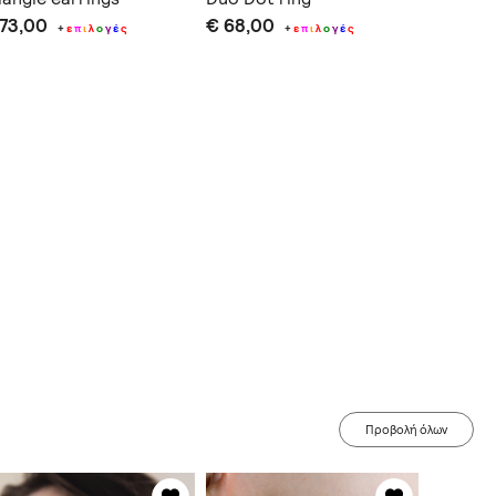
 73,00
€ 68,00
€ 69,0
+
ε
π
ι
λ
ο
γ
έ
ς
+
ε
π
ι
λ
ο
γ
έ
ς
Προβολή όλων