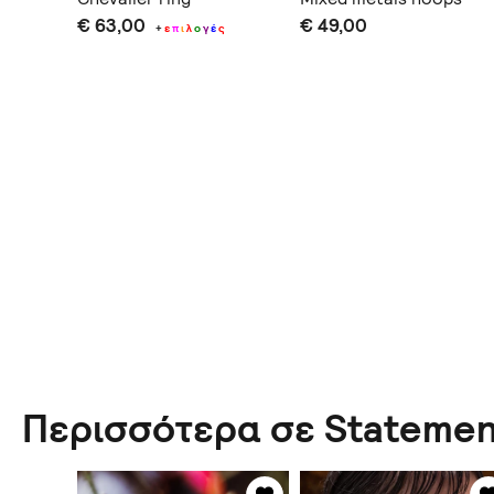
€ 63,00
€ 49,00
ς
+
ε
π
ι
λ
ο
γ
έ
ς
Περισσότερα σε Statemen