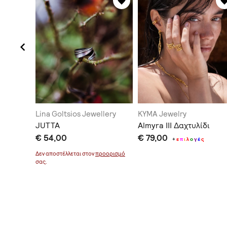
Lina Goltsios Jewellery
KYMA Jewelry
JUTTA
Almyra III Δαχτυλίδι
€ 54,00
€ 79,00
τολή
+
ε
π
ι
+
ε
π
ι
λ
ο
γ
έ
ς
Δεν αποστέλλεται στον
προορισμό
σας.