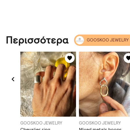
Περισσότερα
GOOSKOO JEWELRY
RY
GOOSKOO JEWELRY
GOOSKOO JEWELRY
Chevalier ring
Mixed metals hoops