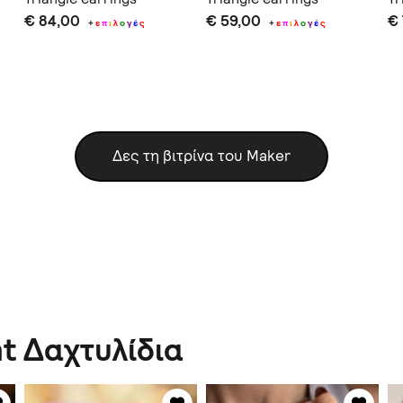
€ 84,00
€ 59,00
€
+
ε
π
ι
λ
ο
γ
έ
ς
+
ε
π
ι
λ
ο
γ
έ
ς
Δες τη βιτρίνα του Maker
t Δαχτυλίδια