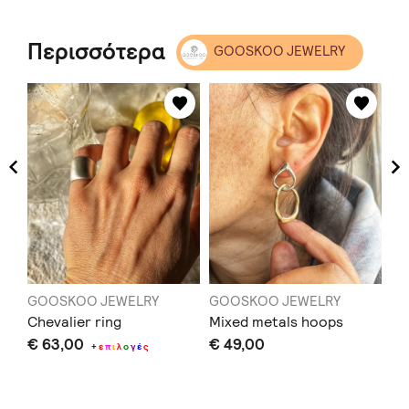
Περισσότερα
GOOSKOO JEWELRY
GOOSKOO JEWELRY
GOOSKOO JEWELRY
GO
Chevalier ring
Mixed metals hoops
Tr
€ 63,00
€ 49,00
€ 
+
ε
π
ι
λ
ο
γ
έ
ς