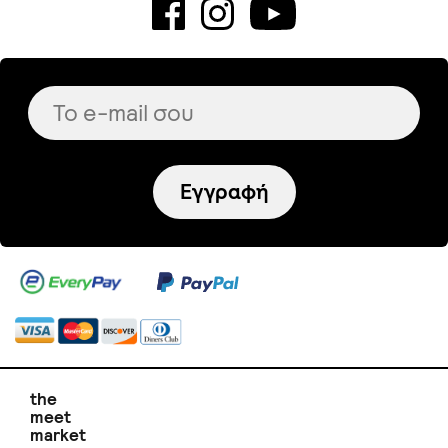
Εγγραφή
the
meet
market