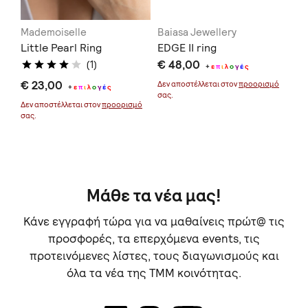
Mademoiselle
Baiasa Jewellery
Bl
Little Pearl Ring
EDGE II ring
Op
€ 48,00
€ 
(1)
+
ε
π
ι
λ
ο
γ
έ
ς
€ 23,00
μό
Δεν αποστέλλεται στον
προορισμό
+
ε
π
ι
λ
ο
γ
έ
ς
σας.
Δεν αποστέλλεται στον
προορισμό
σας.
Μάθε τα νέα μας!
Κάνε εγγραφή τώρα για να μαθαίνεις πρώτ@ τις
προσφορές, τα επερχόμενα events, τις
προτεινόμενες λίστες, τους διαγωνισμούς και
όλα τα νέα της TMM κοινότητας.