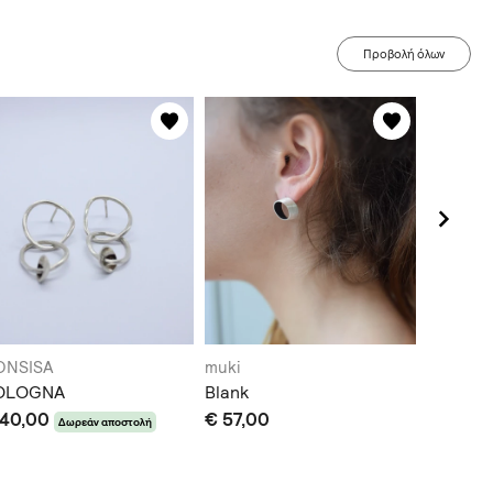
Προβολή όλων
ONSISA
muki
Koelia C
OLOGNA
Blank
Koelia 
 40,00
€ 57,00
earring
Δωρεάν αποστολή
€ 38,0
Δεν αποστέ