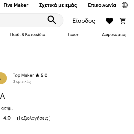
Γίνε Maker
Σχετικά με εμάς
Επικοινωνία
Είσοδος
Παιδί & Κατοικίδια
Γεύση
Δωροκάρτες
Top Maker
5,0
A
3 κριτικές
A
 ασήμι
4,0
(1 αξιολογήσεις )