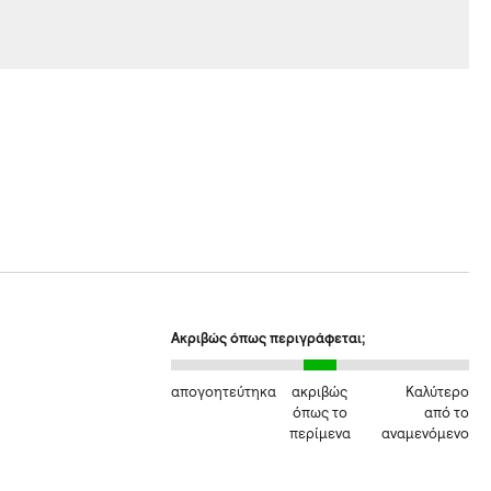
Ακριβώς όπως περιγράφεται;
απογοητεύτηκα
ακριβώς
Καλύτερο
όπως το
από το
περίμενα
αναμενόμενο