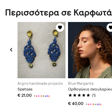
Περισσότερα σε Καρφωτά
Argiro handmade projects
Blue Margarita
Spetses
Ορθογώνια σκουλαρίκι
€ 21,00
(1)
+
ε
π
ι
λ
ο
γ
έ
ς
€ 40,00
οορισμό
+
ε
π
ι
λ
ο
γ
έ
ς