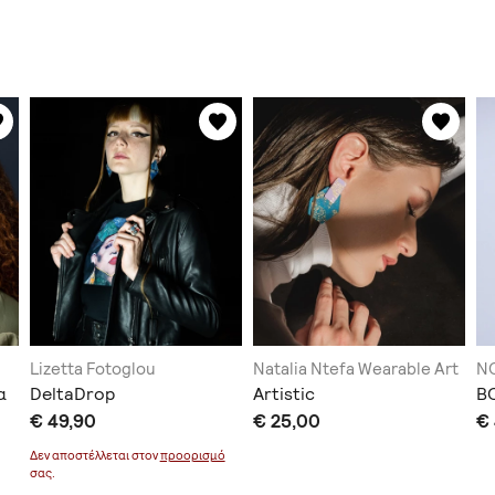
Lizetta Fotoglou
Natalia Ntefa Wearable Art
N
α
DeltaDrop
Artistic
B
€ 49,90
€ 25,00
€
Δεν αποστέλλεται στον
προορισμό
σας.