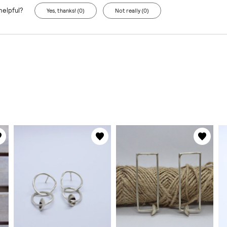
helpful?
Yes, thanks! (0)
Not really (0)