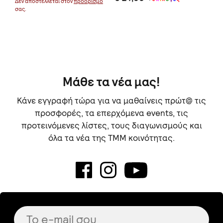
Δεν αποστέλλεται στον
προορισμό
σας.
Δεν
σας
Μάθε τα νέα μας!
Κάνε εγγραφή τώρα για να μαθαίνεις πρώτ@ τις
προσφορές, τα επερχόμενα events, τις
προτεινόμενες λίστες, τους διαγωνισμούς και
όλα τα νέα της TMM κοινότητας.