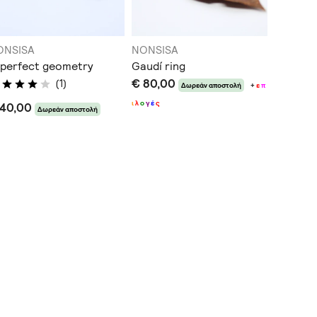
ONSISA
NONSISA
NONSIS
perfect geometry
Gaudí ring
Gaudi r
€ 80,00
€ 100,
(1)
Δωρεάν αποστολή
+
ε
π
ι
λ
ο
γ
έ
ς
π
ι
λ
ο
γ
έ
ς
 40,00
Δωρεάν αποστολή