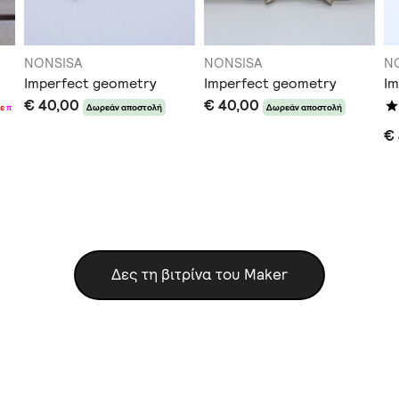
NONSISA
NONSISA
N
Imperfect geometry
Imperfect geometry
Im
€ 40,00
€ 40,00
+
ε
π
Δωρεάν αποστολή
Δωρεάν αποστολή
€
Δες τη βιτρίνα του Maker