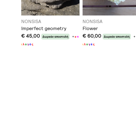
NONSISA
NONSISA
Imperfect geometry
Flower
€ 45,00
€ 60,00
τολή
Δωρεάν αποστολή
+
ε
π
Δωρεάν αποστολή
ι
λ
ο
γ
έ
ς
ι
λ
ο
γ
έ
ς