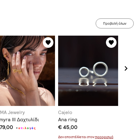
Προβολή όλων
MA Jewelry
Cajelo
KYMA Je
myra III Δαχτυλίδι
Ana ring
Twig Δα
 79,00
€ 45,00
€ 57,0
+
ε
π
ι
λ
ο
γ
έ
ς
Δεν αποστέλλεται στον
προορισμό