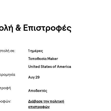
ολή & Επιστροφές
στολή σε:
1 ημέρες
Τοποθεσία Maker
United States of America
ερομηνία
Αυγ 29
στροφή
Αποδεκτές
τροφών:
Διάβασε την πολιτική
επιστροφών