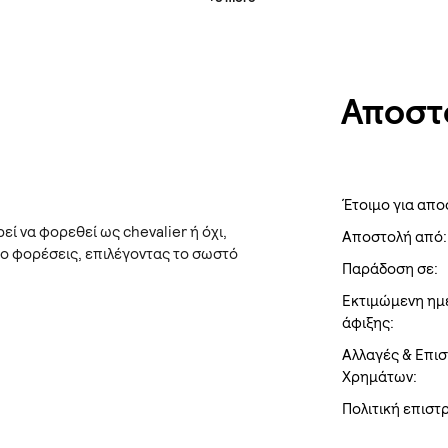
Αποστ
Έτοιμο για απο
εί να φορεθεί ως chevalier ή όχι,
Αποστολή από:
το φορέσεις, επιλέγοντας το σωστό
Παράδοση σε:
Εκτιμώμενη ημ
άφιξης:
Αλλαγές & Επι
Χρημάτων:
Πολιτική επισ