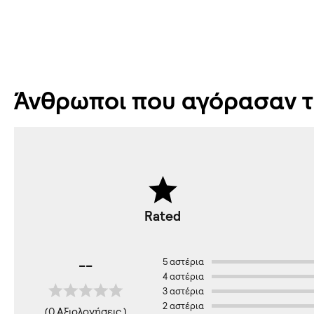
Άνθρωποι που αγόρασαν το
Rated
--
5 αστέρια
4 αστέρια
3 αστέρια
2 αστέρια
(0 Αξιολογήσεις )