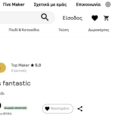
Γίνε Maker
Σχετικά με εμάς
Επικοινωνία
Είσοδος
Παιδί & Κατοικίδια
Γεύση
Δωροκάρτες
Top Maker
5,0
A
3 κριτικές
s fantastic
ίδι
0
Αγαπημένο
Δωρεάν αποστολή
νου ΦΠΑ%