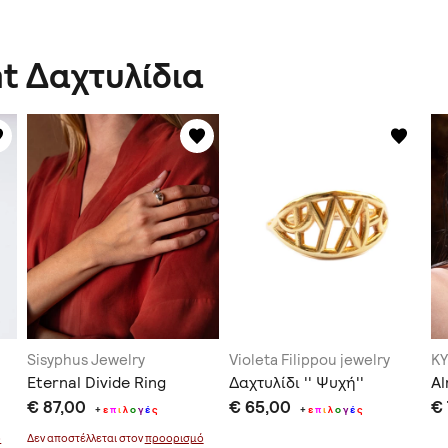
t Δαχτυλίδια
Sisyphus Jewelry
Violeta Filippou jewelry
KY
Eternal Divide Ring
Δαχτυλίδι '' Ψυχή''
Al
€ 87,00
€ 65,00
€
+
ε
π
ι
λ
ο
γ
έ
ς
+
ε
π
ι
λ
ο
γ
έ
ς
ό
Δεν αποστέλλεται στον
προορισμό