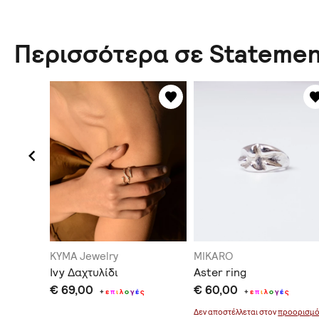
Περισσότερα σε Statemen
ns
KYMA Jewelry
MIKARO
άλτο
Ivy Δαχτυλίδι
Aster ring
€ 69,00
€ 60,00
ς
+
ε
π
ι
λ
ο
γ
έ
ς
+
ε
π
ι
λ
ο
γ
έ
ς
οορισμό
Δεν αποστέλλεται στον
προορισμ