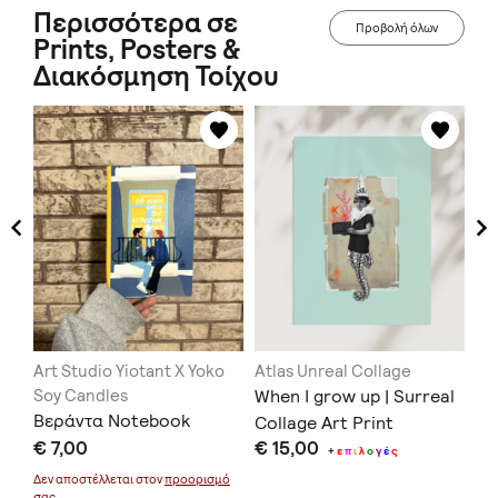
Περισσότερα σε
Προβολή όλων
Prints, Posters &
Διακόσμηση Τοίχου
Art Studio Yiotant X Yoko
Atlas Unreal Collage
Th
-
Soy Candles
When I grow up | Surreal
Jo
Βεράντα Notebook
Collage Art Print
€ 
€ 7,00
€ 15,00
+
ε
π
ι
λ
ο
γ
έ
ς
μό
Δεν αποστέλλεται στον
προορισμό
σας.