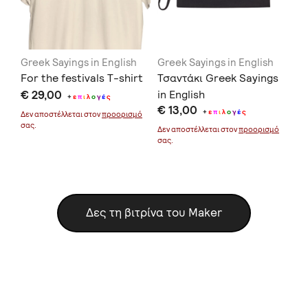
Greek Sayings in English
Greek Sayings in English
Gr
For the festivals T-shirt
Τσαντάκι Greek Sayings
Κο
€ 29,00
in English
€ 
+
ε
π
ι
λ
ο
γ
έ
ς
€ 13,00
+
ε
π
ι
λ
ο
γ
έ
ς
Δεν αποστέλλεται στον
προορισμό
Δεν
σας.
σας
μό
Δεν αποστέλλεται στον
προορισμό
σας.
Δες τη βιτρίνα του Maker