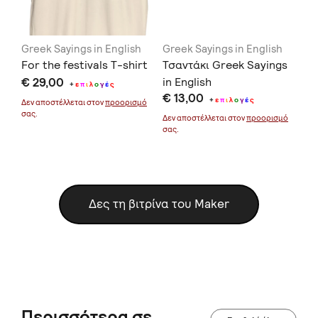
Greek Sayings in English
Greek Sayings in English
Gr
For the festivals T-shirt
Τσαντάκι Greek Sayings
Κο
€ 29,00
in English
€ 
+
ε
π
ι
λ
ο
γ
έ
ς
€ 13,00
+
ε
π
ι
λ
ο
γ
έ
ς
Δεν αποστέλλεται στον
προορισμό
Δεν
σας.
σας
μό
Δεν αποστέλλεται στον
προορισμό
σας.
Δες τη βιτρίνα του Maker
Περισσότερα σε