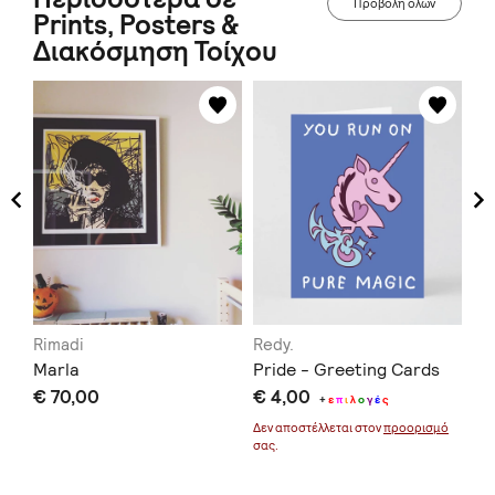
Προβολή όλων
Prints, Posters &
Διακόσμηση Τοίχου
Rimadi
Redy.
Lo
Marla
Pride - Greeting Cards
Su
€ 70,00
€ 4,00
//
+
ε
π
ι
λ
ο
γ
έ
ς
€ 
μό
Δεν αποστέλλεται στον
προορισμό
σας.