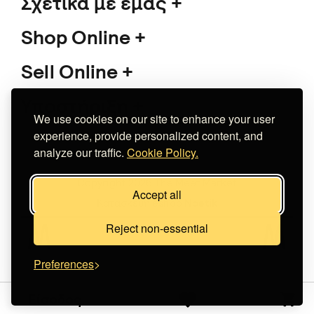
Σχετικά με εμάς
Shop Online
Sell Online
Υποστήριξη
We use cookies on our site to enhance your user
experience, provide personalized content, and
analyze our traffic.
Cookie Policy.
Copyright 2026 The Meet Market
Accept all
Κατασκευή eshop
Noetik
Reject non-essential
Preferences
Είσοδος