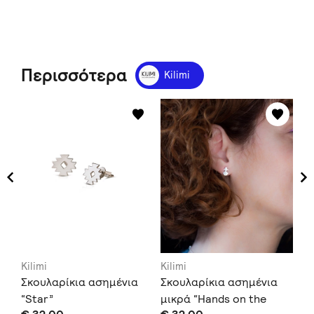
Περισσότερα
Kilimi
Kilimi
Kilimi
Kil
Σκουλαρίκια ασημένια
Σκουλαρίκια ασημένια
Σκ
“Star”
μικρά “Hands on the
μι