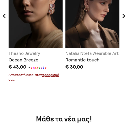
Theano Jewelry
Natalia Ntefa Wearable Art
Kil
Ocean Breeze
Romantic touch
Ea
€ 43,00
€ 30,00
"H
+
ε
π
ι
λ
ο
γ
έ
ς
€ 
Δεν αποστέλλεται στον
προορισμό
σας.
Δεν
σας
Μάθε τα νέα μας!