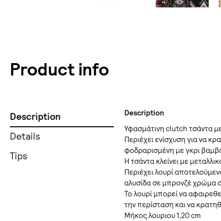
Product info
Description
Description
Υφασμάτινη clutch τσάντα μ
Details
Περιέχει ενίσχυση για να κρα
φοδραρισμένη με γκρι βαμβ
Tips
Η τσάντα κλείνει με μεταλλι
Περιέχει λουρί αποτελούμεν
αλυσίδα σε μπρονζέ χρώμα σ
Το λουρί μπορεί να αφαιρεθε
την περίσταση και να κρατηθ
Μήκος λουριου 1,20 cm