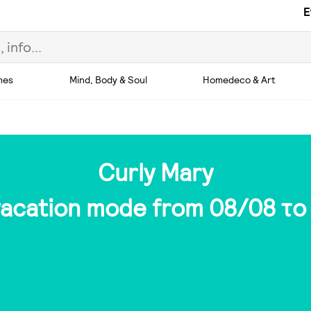
E
hes
Mind, Body & Soul
Homedeco & Art
Curly Mary
 vacation mode from 08/08 το