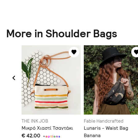
More in Shoulder Bags
THE INK JOB
Fable Handcrafted
Μικρό Χιαστί Τσαντάκι
Lunaris - Waist Bag
€ 42.00
Banana
+
o
p
t
i
o
n
s