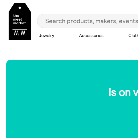
Jewelry
Accessories
Clot
is on