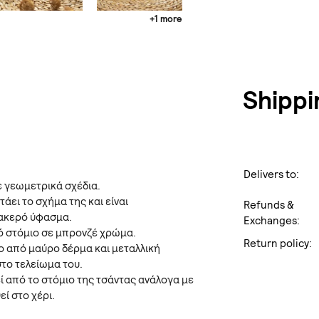
+1 more
Shippi
Delivers to:
ε γεωμετρικά σχέδια.
τάει το σχήμα της και είναι
Refunds &
ακερό ύφασμα.
Exchanges:
κό στόμιο σε μπρονζέ χρώμα.
Return policy:
ο από μαύρο δέρμα και μεταλλική
το τελείωμα του.
ί από το στόμιο της τσάντας ανάλογα με
εί στο χέρι.