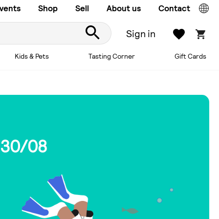
vents
Shop
Sell
About us
Contact
Sign in
Kids & Pets
Tasting Corner
Gift Cards
 30/08