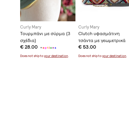
Curly Mary
Curly Mary
ch
Τουρμπάνι με σύρμα (3
Clutch υφασμάτινη
ρωμο
σχέδια)
τσάντα με γεωμετρικά
€ 28.00
€ 53.00
σχέδια
+
o
p
t
i
o
n
s
ination
.
Does not ship to
your destination
.
Does not ship to
your destination
.