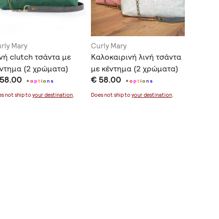
rly Mary
Curly Mary
Curly Ma
νή clutch τσάντα με
Καλοκαιρινή λινή τσάντα
Clutch 
ντημα (2 χρώματα)
με κέντημα (2 χρώματα)
ύφασμα
 58.00
€ 58.00
€ 46.0
+
o
p
t
i
o
n
s
+
o
p
t
i
o
n
s
s not ship to
your destination
.
Does not ship to
your destination
.
Does not sh