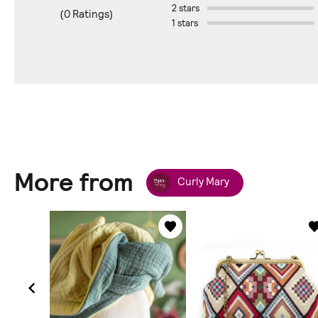
2 stars
(0 Ratings)
1 stars
More from
Curly Mary