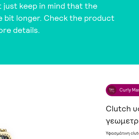
t just keep in mind that the
tle bit longer. Check the product
ore details.
Curly Ma
Clutch 
γεωμετρ
Υφασμάτινη clut