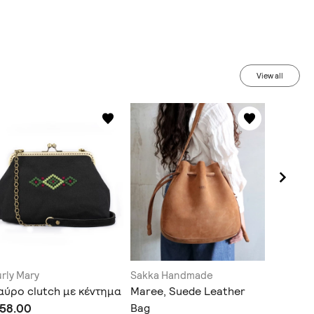
View all
rly Mary
Sakka Handmade
HandAct
ύρο clutch με κέντημα
Maree, Suede Leather
the cro
 58.00
Bag
Double 