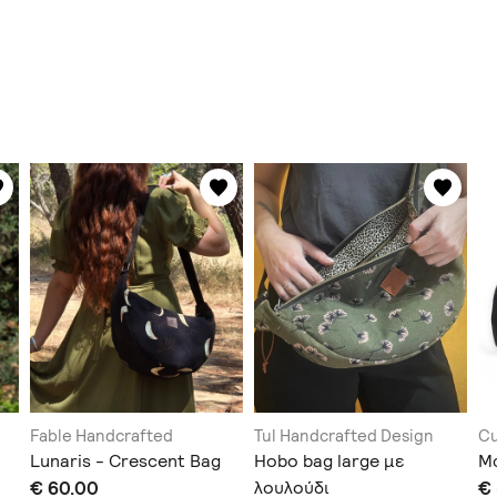
Fable Handcrafted
Tul Handcrafted Design
Cu
Lunaris - Crescent Bag
Hobo bag large με
Μα
€ 60.00
λουλούδι
€