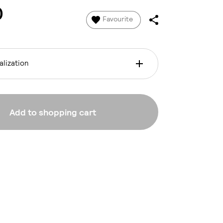
0
Favourite
lization
Add to shopping cart