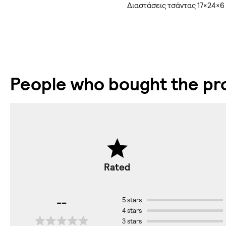
Διαστάσεις τσάντας 17×24×6
People who bought the pro
Rated
--
5 stars
4 stars
3 stars