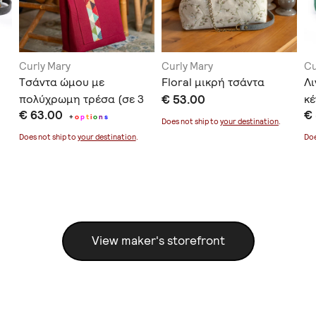
Curly Mary
Curly Mary
Cu
Tσάντα ώμου με
Floral μικρή τσάντα
Λι
πολύχρωμη τρέσα (σε 3
€ 53.00
κέ
€ 63.00
€
χρώματα)
+
o
p
t
i
o
n
s
Does not ship to
your destination
.
Does not ship to
your destination
.
Doe
View maker's storefront