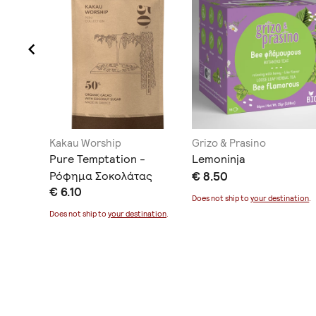
y &
Kakau Worship
Grizo & Prasino
Pure Temptation -
Lemoninja
ia
Ρόφημα Σοκολάτας
€ 8.50
€ 6.10
Does not ship to
your destination
.
Does not ship to
your destination
.
ination
.