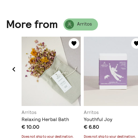
More from
Arritos
Arritos
Arritos
Relaxing Herbal Bath
Youthful Joy
€ 10.00
€ 6.80
ination
.
Does not ship to
your destination
.
Does not ship to
your destination
.