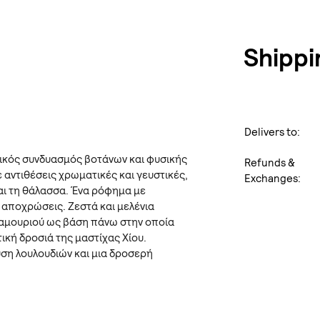
Shippi
Delivers to:
ικός συνδυασμός βοτάνων και φυσικής
Refunds &
ε αντιθέσεις χρωματικές και γευστικές,
Exchanges:
αι τη θάλασσα. Ένα ρόφημα με
αποχρώσεις. Ζεστά και μελένια
αμουριού ως βάση πάνω στην οποία
ική δροσιά της μαστίχας Χίου.
ύση λουλουδιών και μια δροσερή