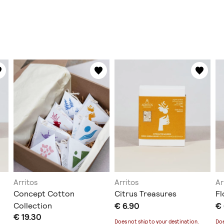
Arritos
Arritos
Ar
Concept Cotton
Citrus Treasures
F
Collection
€ 6.90
€ 
€ 19.30
Does not ship to
your destination
.
Doe