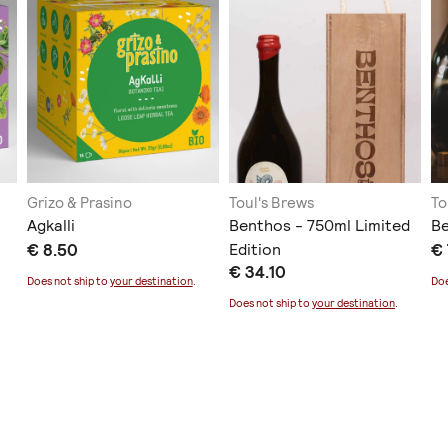
Grizo & Prasino
Toul's Brews
To
Agkalli
Benthos - 750ml Limited
Be
€ 8.50
Edition
€ 
€ 34.10
Does not ship to
your destination
.
Doe
Does not ship to
your destination
.