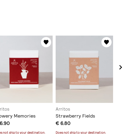
ritos
Arritos
Arritos
lowery Memories
Strawberry Fields
Mountai
6.90
€ 6.80
€ 6.80
s not ship to
your destination
.
Does not ship to
your destination
.
Does not sh