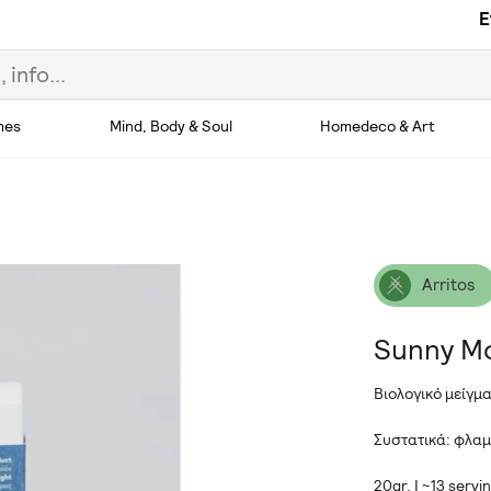
E
hes
Mind, Body & Soul
Homedeco & Art
Arritos
Sunny M
Βιολογικό μείγμ
Συστατικά: φλαμ
20gr. | ~13 servi