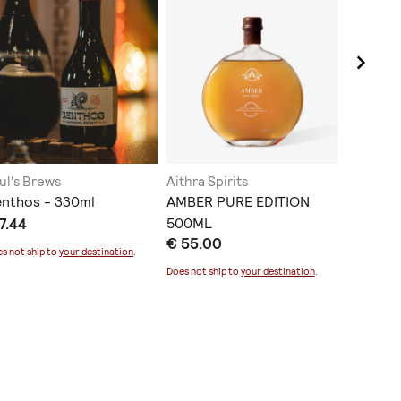
ul's Brews
Aithra Spirits
ALU bee
nthos - 330ml
AMBER PURE EDITION
ALU Do
7.44
500ML
England
€ 55.00
€ 4.20
440ml
s not ship to
your destination
.
Does not ship to
your destination
.
Does not sh