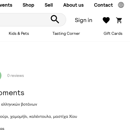
vents
Shop
Sell
About us
Contact
Sign in
Kids & Pets
Tasting Corner
Gift Cards
0 reviews
oments
α ελληνικών βοτάνων
ούρι, χαμομήλι, καλέντουλα, μαστίχα Χίου
ngs