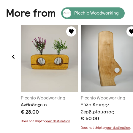
More from
Picchio Woodworking
ing
Picchio Woodworking
Picchio Woodworking
ματος
Ανθοδοχείο
Ξύλο Κοπής/
€ 28.00
Σερβιρίσματος
€ 50.00
Does not ship to
your destination
.
ination
.
Does not ship to
your destination
.