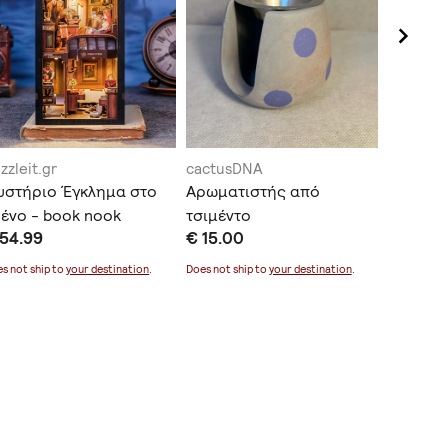
zzleit.gr
cactusDNA
Ikigai_D
υστήριο Έγκλημα στο
Αρωματιστής από
Αφροδί
ένο - book nook
τσιμέντο
€ 30.0
 54.99
€ 15.00
Does not sh
s not ship to
your destination
.
Does not ship to
your destination
.