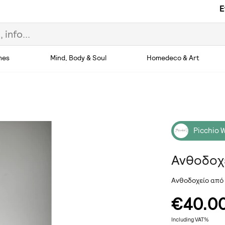
E
hes
Mind, Body & Soul
Homedeco & Art
Picchio
Ανθοδοχ
Ανθοδοχείο από 
€40.0
Including VAT%