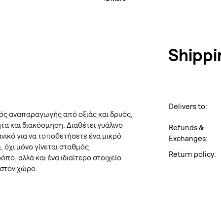
Shippi
Delivers to:
ός αναπαραγωγής από οξιάς και δρυός,
τα και διακόσμηση. Διαθέτει γυάλινο
Refunds &
ανικό για να τοποθετήσετε ένα μικρό
Exchanges:
, όχι μόνο γίνεται σταθμός
Return policy:
πο, αλλά και ένα ιδιαίτερο στοιχείο
 στον χώρο.