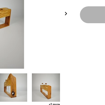
+2 more