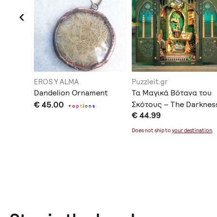
ing
EROS Y ALMA
Puzzleit.gr
Dandelion Ornament
Τα Μαγικά Βότανα του
€ 45.00
Σκότους – The Darknes
+
o
p
t
i
o
n
s
€ 44.99
Herbarium – book nook
ination
.
Does not ship to
your destination
.