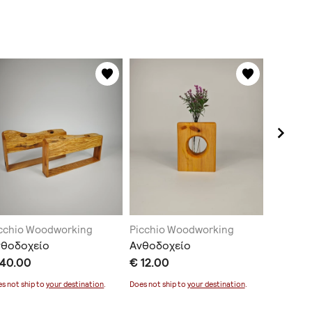
cchio Woodworking
Picchio Woodworking
Picchio
νθοδοχείο
Ανθοδοχείο
Ρολόϊ Τ
 40.00
€ 12.00
€ 30.0
s not ship to
your destination
.
Does not ship to
your destination
.
Does not sh