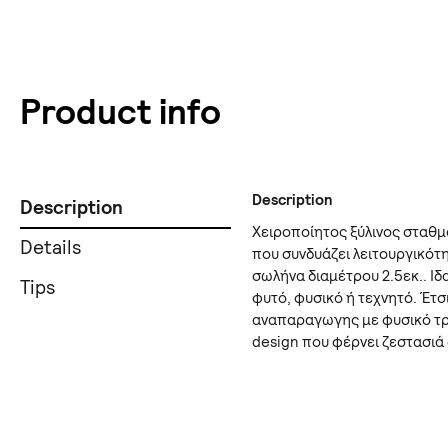
Product info
Description
Description
Χειροποίητος ξύλινος σταθμ
Details
που συνδυάζει λειτουργικότη
σωλήνα διαμέτρου 2.5εκ.. Ιδ
Tips
φυτό, φυσικό ή τεχνητό. Έτσι
αναπαραγωγης με φυσικό τρό
design που φέρνει ζεστασιά