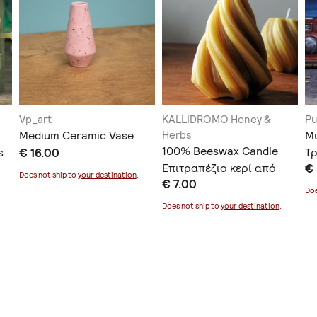
Vp_art
KALLIDROMO Honey &
Pu
Medium Ceramic Vase
Herbs
Μ
100% Beeswax Candle
s
€ 16.00
Τρ
Επιτραπέζιο κερί από
€
Does not ship to
your destination
.
€ 7.00
100% κερί μέλισσας
Doe
Does not ship to
your destination
.