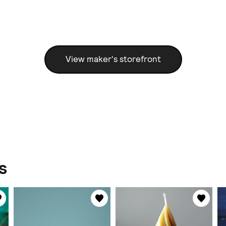
View maker's storefront
s