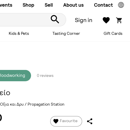
vents
Shop
Sell
About us
Contact
Sign in
Kids & Pets
Tasting Corner
Gift Cards
 Woodworking
0 reviews
είο
Οξια και Δρυ / Propagation Station
0
Favourite