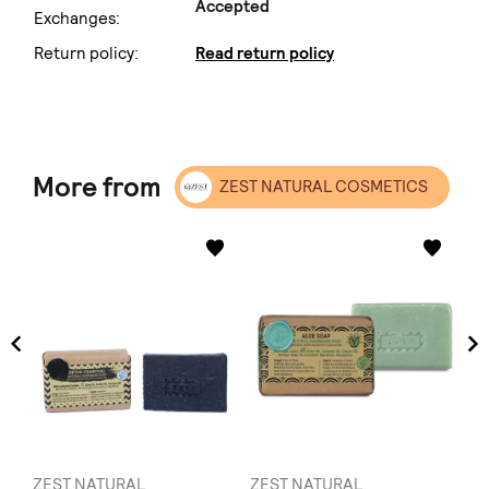
Accepted
Exchanges:
Return policy:
Read return policy
More from
ZEST NATURAL COSMETICS
ZEST NATURAL
ZEST NATURAL
ZE