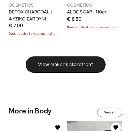
COSMETICS
COSMETICS
CO
ός
DETOX CHARCOAL |
ALOE SOAP | 110gr
Σφ
ΦΥΣΙΚΟ ΣΑΠΟΥΝΙ
€ 6.50
Ελ
€ 7.00
€ 
ΠΡΟΣΩΠΟΥ | 110gr
Does not ship to
your destination
.
Does not ship to
your destination
.
Doe
View maker's storefront
More in Body
View all