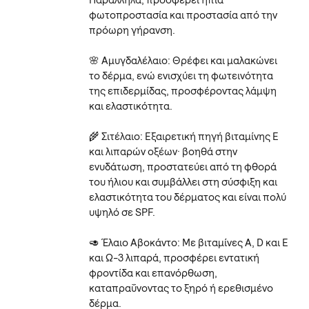
Παράλληλα, προσφέρει ήπια
φωτοπροστασία και προστασία από την
πρόωρη γήρανση.
🌸 Αμυγδαλέλαιο: Θρέφει και μαλακώνει
το δέρμα, ενώ ενισχύει τη φωτεινότητα
της επιδερμίδας, προσφέροντας λάμψη
και ελαστικότητα.
🌾 Σιτέλαιο: Εξαιρετική πηγή βιταμίνης Ε
και λιπαρών οξέων· βοηθά στην
ενυδάτωση, προστατεύει από τη φθορά
του ήλιου και συμβάλλει στη σύσφιξη και
ελαστικότητα του δέρματος και είναι πολύ
υψηλό σε SPF.
🥑 Έλαιο Αβοκάντο: Με βιταμίνες A, D και Ε
και Ω-3 λιπαρά, προσφέρει εντατική
φροντίδα και επανόρθωση,
καταπραΰνοντας το ξηρό ή ερεθισμένο
δέρμα.