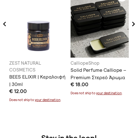
ZEST NATURAL
CalliopeShop
Β
COSMETICS
Solid Perfume Calliope –
ΚΕ
BEES ELIXIR | Κεραλοιφή
ARE
Premium Στερεό Άρωμα
ΣΟ
| 30ml
€ 18.00
€ 
€ 12.00
Does not ship to
your destination
.
Doe
Does not ship to
your destination
.