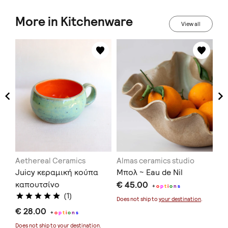
More in Kitchenware
View all
Aethereal Ceramics
Almas ceramics studio
Al
Juicy κεραμική κούπα
Μπολ ~ Eau de Nil
Πι
καπουτσίνο
€ 45.00
€ 
+
o
p
t
i
o
n
s
(1)
Does not ship to
your destination
.
Doe
€ 28.00
+
o
p
t
i
o
n
s
Does not ship to
your destination
.