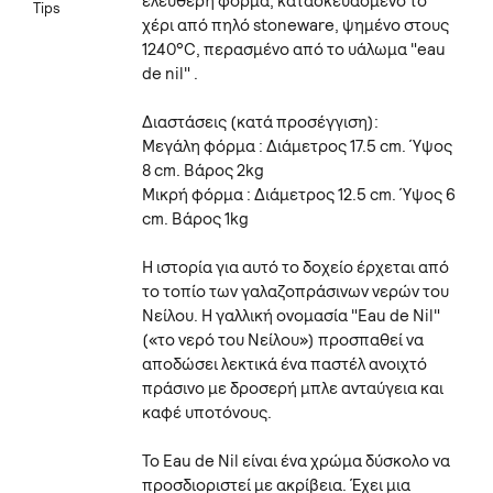
ελεύθερη φόρμα, κατασκευασμένο το
Tips
χέρι από πηλό stoneware, ψημένο στους
1240°C, περασμένο από το υάλωμα "eau
de nil" .
Διαστάσεις (κατά προσέγγιση):
Μεγάλη φόρμα : Διάμετρος 17.5 cm. Ύψος
8 cm. Βάρος 2kg
Μικρή φόρμα : Διάμετρος 12.5 cm. Ύψος 6
cm. Βάρος 1kg
Η ιστορία για αυτό το δοχείο έρχεται από
το τοπίο των γαλαζοπράσινων νερών του
Νείλου. Η γαλλική ονομασία "Eau de Nil"
(«το νερό του Νείλου») προσπαθεί να
αποδώσει λεκτικά ένα παστέλ ανοιχτό
πράσινο με δροσερή μπλε ανταύγεια και
καφέ υποτόνους.
Το Eau de Nil είναι ένα χρώμα δύσκολο να
προσδιοριστεί με ακρίβεια. Έχει μια