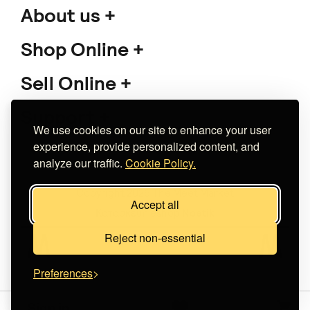
About us
Shop Online
Sell Online
Support
We use cookies on our site to enhance your user
experience, provide personalized content, and
analyze our traffic.
Cookie Policy.
Copyright 2026 The Meet Market
Accept all
Κατασκευή eshop
Noetik
Reject non-essential
Preferences
Sign in