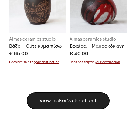
Almas ceramics studio
Almas ceramics studio
Al
Βάζο ~ Ούτε κύμα πίσω
Σφαίρα ~ Μαυροκόκκινη
Πι
€ 85.00
€ 40.00
€ 
Does not ship to
your destination
.
Does not ship to
your destination
.
Doe
View maker's storefront