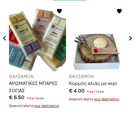
ΒΑΛΣΑΜΟΝ
ΒΑΛΣΑΜΟΝ
Β
ΑΡΩΜΑΤΙΚΕΣ ΜΠΑΡΕΣ
Κορμός ελιάς με κερί
Φυ
ΣΟΓΙΑΣ
€ 4.00
ντ
+
o
p
t
i
o
n
s
€ 5.50
€ 
ση
+
o
p
t
i
o
n
s
Does not ship to
your destination
.
Does not ship to
your destination
.
Doe