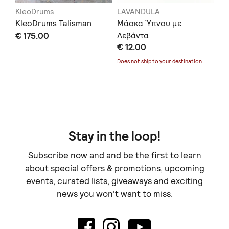
KleoDrums
LAVANDULA
KA
ρι
KleoDrums Talisman
Μάσκα Ύπνου με
Mα
ρα
€ 175.00
Λεβάντα
Λι
€ 12.00
€ 
ρι
Ελ
Does not ship to
your destination
.
Doe
Stay in the loop!
Subscribe now and and be the first to learn
about special offers & promotions, upcoming
events, curated lists, giveaways and exciting
news you won't want to miss.