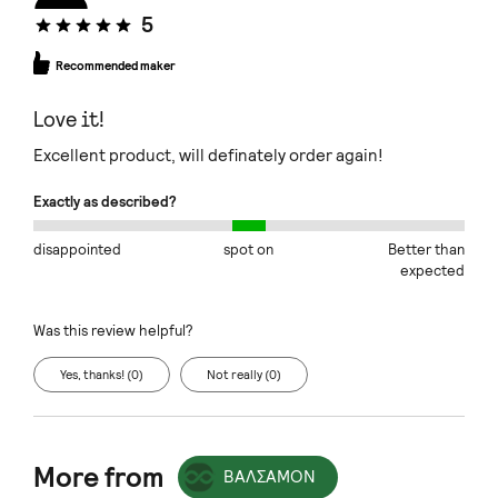
5
Recommended maker
Love it!
Excellent product, will definately order again!
Exactly as described?
disappointed
spot on
Better than
expected
Was this review helpful?
Yes, thanks! (0)
Not really (0)
More from
ΒΑΛΣΑΜΟΝ