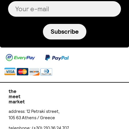
Subscribe
the
meet
market
address: 12 Petraki street,
105 63 Athens / Greece
telephone: (+30) 210 36 24 707