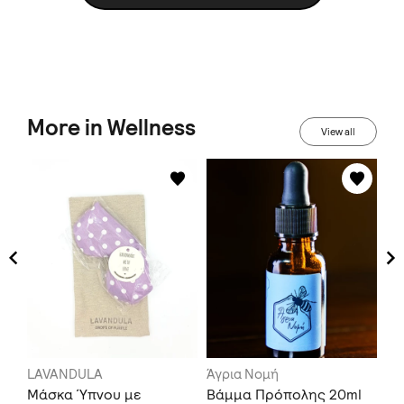
More in Wellness
View all
LAVANDULA
Άγρια Νομή
Ni
ολ
Μάσκα Ύπνου με
Βάμμα Πρόπολης 20ml
Ξύ