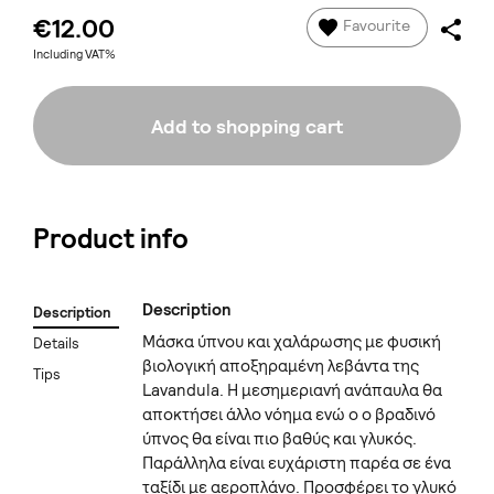
€12.00
Favourite
Including VAT%
Add to shopping cart
Product info
Description
Description
Μάσκα ύπνου και χαλάρωσης με φυσική
Details
βιολογική αποξηραμένη λεβάντα της
Tips
Lavandula. Η μεσημεριανή ανάπαυλα θα
αποκτήσει άλλο νόημα ενώ ο ο βραδινό
ύπνος θα είναι πιο βαθύς και γλυκός.
Παράλληλα είναι ευχάριστη παρέα σε ένα
ταξίδι με αεροπλάνο. Προσφέρει το γλυκό