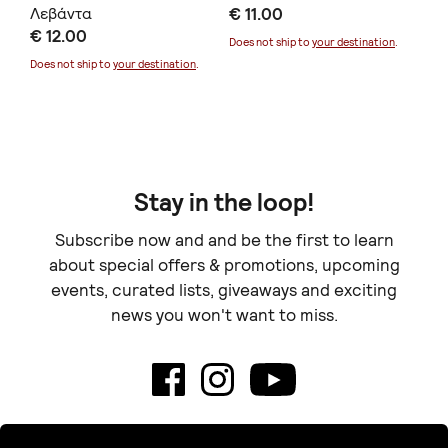
Λεβάντα
€ 11.00
Μα
€ 12.00
€ 
Μα
Does not ship to
your destination
.
Th
Does not ship to
your destination
.
Doe
6τ
Stay in the loop!
Subscribe now and and be the first to learn
about special offers & promotions, upcoming
events, curated lists, giveaways and exciting
news you won't want to miss.