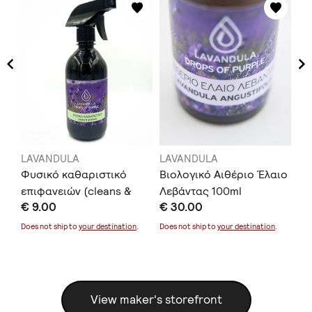
LAVANDULA
LAVANDULA
LA
l
Φυσικό καθαριστικό
Βιολογικό Αιθέριο Έλαιο
Βι
επιφανειών (cleans &
Λεβάντας 100ml
Λε
€ 9.00
€ 30.00
€ 
protects) 500ml
Does not ship to
your destination
.
Does not ship to
your destination
.
Doe
View maker's storefront