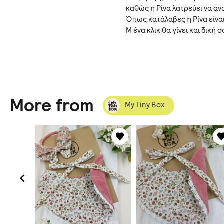
καθώς η Ρίνα λατρεύει να α
Όπως κατάλαβες η Ρίνα είνα
Μ ένα κλικ θα γίνει και δική
More from
My Tiny Box