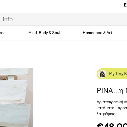
E
hes
Mind, Body & Soul
Homedeco & Art
My Tiny 
ΡΙΝΑ...η
Αριστοκρατική κα
κατάματα μπροστ
λατρέψεις!