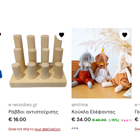
e-woodies.gr
amilima
e-
!
Ράβδοι αντιστοίχισης
Κούκλα Ελέφαντας
Γ
€ 16.00
€ 34.00
€ 
€ 40.00
(-15%)
+
o
p
t
i
o
n
s
Does not ship to
your destination
.
Doe