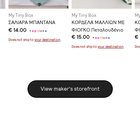
My Tiny Box
My Tiny Box
My
ΣΑΛΙΑΡΑ ΜΠΑΝΤΑΝΑ
ΚΟΡΔΕΛΑ ΜΑΛΛΙΩΝ ΜΕ
Κ
€ 14.00
ΦΙΟΓΚΟ Πεταλουδένιο
Φ
+
o
p
t
i
o
n
s
€ 15.00
€
+
o
p
t
i
o
n
s
Does not ship to
your destination
.
Does not ship to
your destination
.
Doe
View maker's storefront