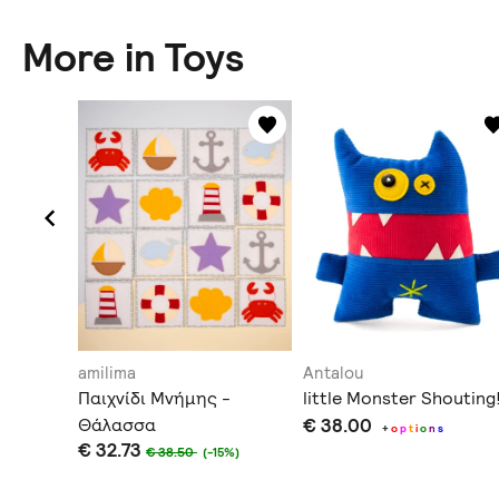
More in Toys
amilima
Antalou
 hugs!
Παιχνίδι Μνήμης -
little Monster Shouting
Θάλασσα
€ 38.00
+
o
p
t
i
o
n
s
€ 32.73
€ 38.50
(-15%)