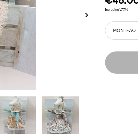
€48.0
Including VAT%
ΜΟΝΤΕΛΟ