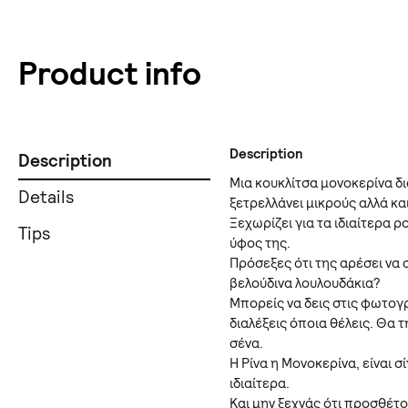
Product info
Description
Description
Μια κουκλίτσα μονοκερίνα δ
Details
ξετρελλάνει μικρούς αλλά κα
Ξεχωρίζει για τα ιδιαίτερα 
Tips
ύφος της.
Πρόσεξες ότι της αρέσει να 
βελούδινα λουλουδάκια?
Μπορείς να δεις στις φωτογρ
διαλέξεις όποια θέλεις. Θα 
σένα.
Η Ρίνα η Μονοκερίνα, είναι 
ιδιαίτερα.
Και μην ξεχνάς ότι προσθέτ