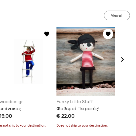
View all
woodies.gr
Funky Little Stuff
Aeikinit
εωπίνακας
Φοβεροί Πειρατές!
Ξύλινο 
19.00
€ 22.00
€ 16.0
s not ship to
your destination
.
Does not ship to
your destination
.
Does not sh