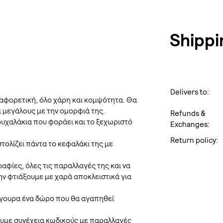
Shippi
Delivers to:
ιαφορετική, όλο χάρη και κομψότητα. Θα
ι μεγάλους με την ομορφιά της.
Refunds &
ρουχαλάκια που φοράει και το ξεχωριστό
Exchanges:
Return policy:
στολίζει πάντα το κεφαλάκι της με
αφίες, όλες τις παραλλαγές της και να
την φτιάξουμε με χαρά αποκλειστικά για
σίγουρα ένα δώρο που θα αγαπηθεί
ουμε συνέχεια κωδικούς με παραλλαγές