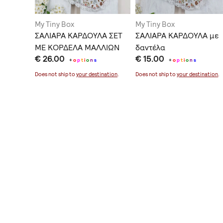
My Tiny Box
My Tiny Box
ένια με
ΣΑΛΙΑΡΑ ΚΑΡΔΟΥΛΑ ΣΕΤ
ΣΑΛΙΑΡΑ ΚΑΡΔΟΥΛΑ με
ΜΕ ΚΟΡΔΕΛΑ ΜΑΛΛΙΩΝ
δαντέλα
€ 26.00
€ 15.00
+
o
p
t
i
o
n
s
+
o
p
t
i
o
n
s
ination
.
Does not ship to
your destination
.
Does not ship to
your destination
.