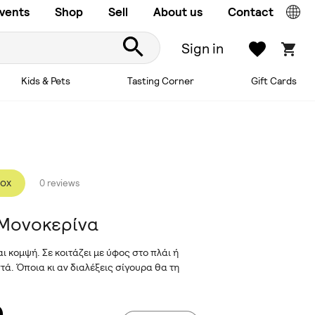
vents
Shop
Sell
About us
Contact
Sign in
Kids & Pets
Tasting Corner
Gift Cards
Box
0 reviews
 Μονοκερίνα
ι κομψή. Σε κοιτάζει με ύφος στο πλάι ή
ά. Όποια κι αν διαλέξεις σίγουρα θα τη