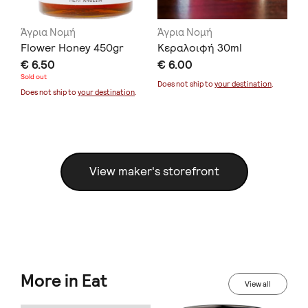
Άγρια Νομή
Άγρια Νομή
Άγ
y
Flower Honey 450gr
Κεραλοιφή 30ml
Βά
€ 6.50
€ 6.00
€ 
Sold out
Does not ship to
your destination
.
Doe
Does not ship to
your destination
.
View maker's storefront
More in Eat
View all