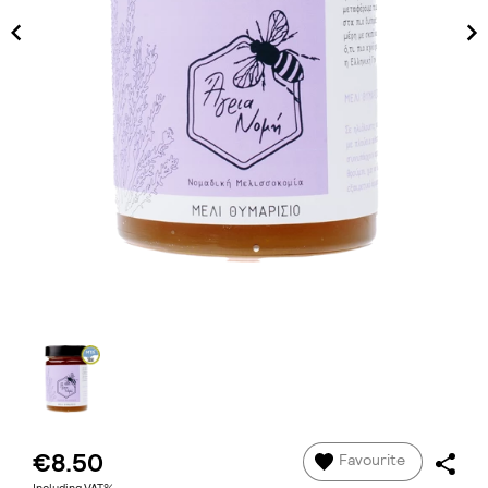
€8.50
Favourite