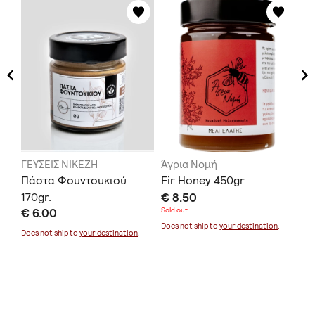
ΓΕΥΣΕΙΣ ΝΙΚΕΖΗ
Άγρια Νομή
Ka
ε
Πάστα Φουντουκιού
Fir Honey 450gr
Da
170gr.
€ 8.50
Pu
€ 6.00
Sold out
€ 
Does not ship to
your destination
.
Does not ship to
your destination
.
Doe