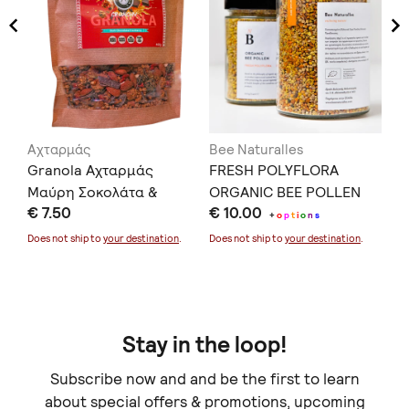
Αχταρμάς
Bee Naturalles
Ka
y
Granola Αχταρμάς
FRESH POLYFLORA
Βι
Μαύρη Σοκολάτα &
ORGANIC BEE POLLEN
€ 
€ 7.50
€ 10.00
Κράνμπερι
+
o
p
t
i
o
n
s
Doe
Does not ship to
your destination
.
Does not ship to
your destination
.
Stay in the loop!
Subscribe now and and be the first to learn
about special offers & promotions, upcoming