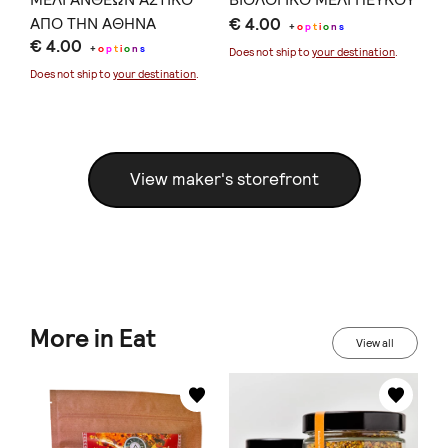
ΑΠΟ ΤΗΝ ΑΘΗΝΑ
€ 4.00
ΒΕ
+
o
p
t
i
o
n
s
€ 4.00
€ 
+
o
p
t
i
o
n
s
Does not ship to
your destination
.
Does not ship to
your destination
.
Doe
View maker's storefront
More in Eat
View all