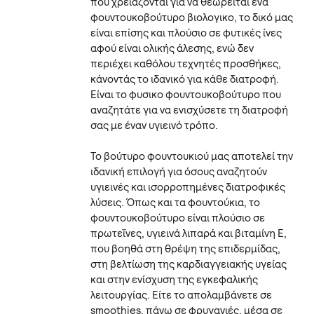
που χρειάζονται για να θεωρείται ένα
φουντουκοβούτυρο βιολογικο, το δικό μας
είναι επίσης και πλούσιο σε φυτικές ίνες
αφού είναι ολικής άλεσης, ενώ δεν
περιέχει καθόλου τεχνητές προσθήκες,
κάνοντάς το ιδανικό για κάθε διατροφή.
Είναι το φυσικο φουντουκοβούτυρο που
αναζητάτε για να ενισχύσετε τη διατροφή
σας με έναν υγιεινό τρόπο.
Το βούτυρο φουντουκιού μας αποτελεί την
ιδανική επιλογή για όσους αναζητούν
υγιεινές και ισορροπημένες διατροφικές
λύσεις. Όπως και τα φουντούκια, το
φουντουκοβούτυρο είναι πλούσιο σε
πρωτεΐνες, υγιεινά λιπαρά και βιταμίνη Ε,
που βοηθά στη θρέψη της επιδερμίδας,
στη βελτίωση της καρδιαγγειακής υγείας
και στην ενίσχυση της εγκεφαλικής
λειτουργίας. Είτε το απολαμβάνετε σε
smoothies, πάνω σε φρυγανιές, μέσα σε