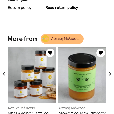
Return policy:
Read return policy
More from
Αστική Μέλισσα
Αστική Μέλισσα
Αστική Μέλισσα
Ασ
ΡΙ
ΜΕΛΙ ΑΝΘΕΩΝ ΑΣΤΙΚΟ
ΒΙΟΛΟΓΙΚΟ ΜΕΛΙ ΠΕΥΚΟΥ
ΒΙ