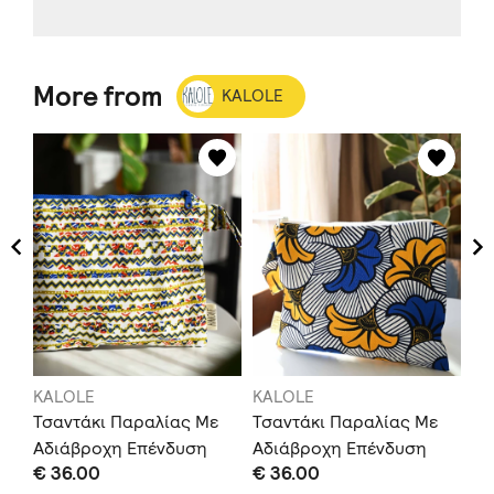
More from
KALOLE
KALOLE
KALOLE
KA
Τσαντάκι Παραλίας Με
Τσαντάκι Παραλίας Με
Go
Σετ
Αδιάβροχη Επένδυση
Αδιάβροχη Επένδυση
Ed
€ 36.00
€ 36.00
€ 