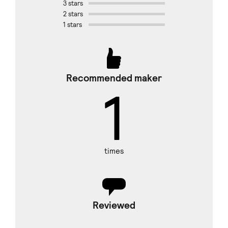
3 stars
2 stars
1 stars
Recommended maker
1
times
Reviewed