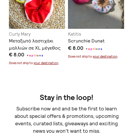
Curly Mary
Katitis
Bo
Μεταξωτό λαστιχάκι
Scrunchie Dunat
Li
μαλλιών σε ΧL μέγεθος
€ 8.00
μα
+
o
p
t
i
o
n
s
€ 8.00
€ 
(3 χρώματα)
+
o
p
t
i
o
n
s
Does not ship to
your destination
.
Does not ship to
your destination
.
Doe
Stay in the loop!
Subscribe now and and be the first to learn
about special offers & promotions, upcoming
events, curated lists, giveaways and exciting
news you won't want to miss.