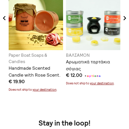
Paper Boat Soaps &
ΒΑΛΣΑΜΟΝ
Β
Candles
Aρωματικά ταρτάκια
Αρ
Handmade Scented
σόγιας
σπ
t
i
o
Candle with Rose Scent.
€ 12.00
€ 
λο
+
o
p
t
i
o
n
s
€ 19.90
τσ
Does not ship to
your destination
.
Doe
Does not ship to
your destination
.
Stay in the loop!