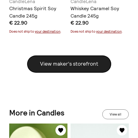
CandleLena
CandleLena
Ca
l
Christmas Spirit Soy
Whiskey Caramel Soy
Pu
Candle 245g
Candle 245g
Ca
€ 22.90
€ 22.90
€ 
Does not ship to
your destination
.
Does not ship to
your destination
.
Doe
View maker's storefront
More in Candles
View all