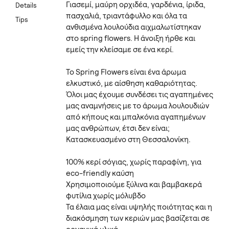
Γιασεμί, μαύρη ορχιδέα, γαρδένια, ίριδα,
Details
πασχαλιά, τριαντάφυλλο και όλα τα
Tips
ανθισμένα λουλούδια αιχμαλωτίστηκαν
στο spring flowers. H άνοιξη ήρθε και
εμείς την κλείσαμε σε ένα κερί.
Το Spring Flowers είναι ένα άρωμα
ελκυστικό, με αίσθηση καθαριότητας.
Όλοι μας έχουμε συνδέσει τις αγαπημένες
μας αναμνήσεις με το άρωμα λουλουδιών
από κήπους και μπαλκόνια αγαπημένων
μας ανθρώπων, έτσι δεν είναι;
Κατασκευασμένο στη Θεσσαλονίκη.
100% κερί σόγιας, χωρίς παραφίνη, για
eco-friendly καύση
Χρησιμοποιούμε ξύλινα και βαμβακερά
φυτίλια χωρίς μόλυβδο
Τα έλαια μας είναι υψηλής ποιότητας και η
διακόσμηση των κεριών μας βασίζεται σε