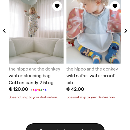
ey
the hippo and the donkey
the hippo and the donkey
th
winter sleeping bag
wild safari waterproof
Tr
og
Cotton candy 2.5tog
bib
bi
€ 120.00
€ 42.00
€ 
+
o
p
t
i
o
n
s
Does not ship to
your destination
.
Does not ship to
your destination
.
Doe