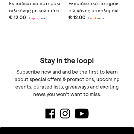
τ
Εκπαιδευτικό ποτηράκι
Εκπαιδευτικό ποτηράκι
ΣΑ
m+
σιλικόνης με καλαμάκι
σιλικόνης με καλαμάκι
€ 
€ 12.00
€ 12.00
+
o
p
t
i
o
n
s
+
o
p
t
i
o
n
s
Stay in the loop!
Subscribe now and and be the first to learn
about special offers & promotions, upcoming
events, curated lists, giveaways and exciting
news you won't want to miss.