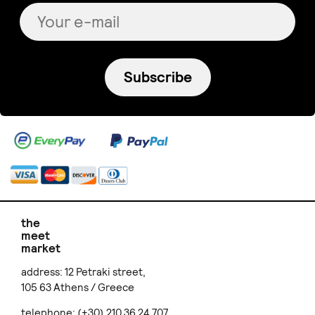
Subscribe
the
meet
market
address: 12 Petraki street,
105 63 Athens / Greece
telephone: (+30) 210 36 24 707