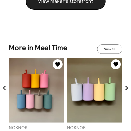
View maker's storefront
More in Meal Time
View all
NOKNOK
NOKNOK
N