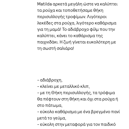
Matilda αρκετά μεγάλη ώστε να καλύπτει
τα ρούχα και τοποθετήσαμε θήκη
περισυλλογής τροφίμων. Λιγότεροι
λεκέδες στα ρούχα, λιγότερο καθάρισμα
για τη μαμά! Το αδιάβροχο φίλμ που την
καλύπτει, κάνει το καθάρισμα της
παιχνιδάκι. Η ζωή γίνεται ευκολότερη με
τη σωστή σαλιάρα!
- αδιάβροχη,
- κλείνει με μεταλλικό κλιπ,
- με τη Θήκη περισυλλογής, τα τρόφιμα
θα πέφτουν στη θήκη και όχι στα ρούχα ή
στο πάτωμα,
- εύκολο καθάρισμα με ένα βρεγμένο πανί
μετά το γεύμα,
- εύκολη στην μεταφορά για τον παιδικό