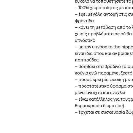
εύκολα να τοποθετήσετε το
– 100% χειροποίητος με πισ
– έχει μεγάλη αντοχή στις συ
φροντίδα
– κάνει τη μετάβαση από το 
χωρίς προβλήματα αφού θα ν
υπνόσακο
– με τον υπνόσακο the hippo
είναι ίδια όπου και αν βρίσκε
παππούδες
– βοηθάει στο βραδινό τάισ
κούνια ενώ παραμένει ζεστ
– προσφέρει μία φυσική μετ
– προστατευτικό ύφασμα στο
μένει ανοιχτό και ενοχλεί
– είναι κατάλληλος για τους 
θερμοκρασία δωματίου)
– έρχεται σε συσκευασία δώ