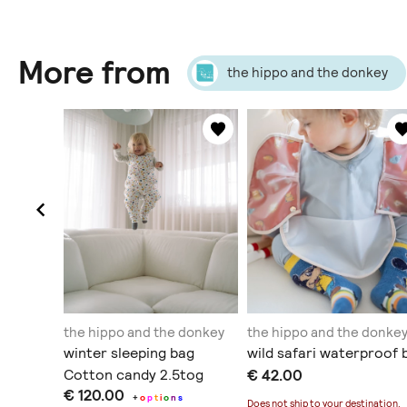
More from
the hippo and the donkey
 donkey
the hippo and the donkey
the hippo and the donke
ag
winter sleeping bag
wild safari waterproof 
2.5tog
Cotton candy 2.5tog
€ 42.00
€ 120.00
+
o
p
t
i
o
n
s
Does not ship to
your destination
.