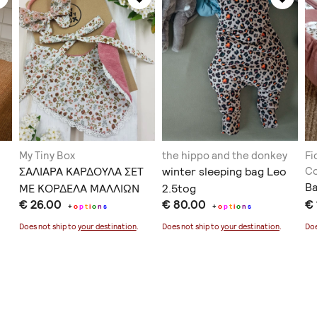
My Tiny Box
the hippo and the donkey
Fi
ΣΑΛΙΑΡΑ ΚΑΡΔΟΥΛΑ ΣΕΤ
winter sleeping bag Leo
Co
Ba
ΜΕ ΚΟΡΔΕΛΑ ΜΑΛΛΙΩΝ
2.5tog
€ 26.00
€ 80.00
€
+
o
p
t
i
o
n
s
+
o
p
t
i
o
n
s
Does not ship to
your destination
.
Does not ship to
your destination
.
Doe