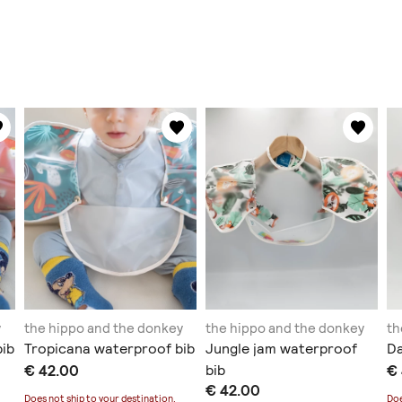
y
the hippo and the donkey
the hippo and the donkey
th
bib
Tropicana waterproof bib
Jungle jam waterproof
Da
€ 42.00
bib
€
€ 42.00
Does not ship to
your destination
.
Doe