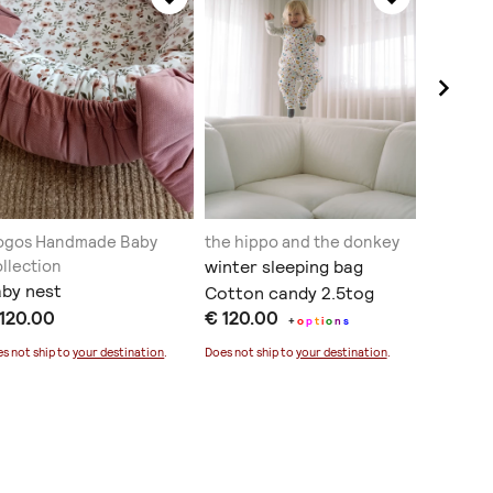
ogos Handmade Baby
the hippo and the donkey
My Tiny 
llection
winter sleeping bag
ΣΑΛΙΑΡ
by nest
Cotton candy 2.5tog
δαντέλα
 120.00
€ 120.00
€ 15.0
+
o
p
t
i
o
n
s
s not ship to
your destination
.
Does not ship to
your destination
.
Does not sh