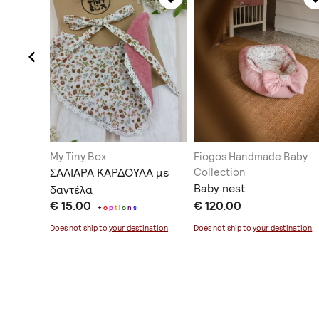
 donkey
My Tiny Box
Fiogos Handmade Baby
ag
ΣΑΛΙΑΡΑ ΚΑΡΔΟΥΛΑ με
Collection
Baby nest
tog
δαντέλα
€ 15.00
€ 120.00
+
o
p
t
i
o
n
s
ination
.
Does not ship to
your destination
.
Does not ship to
your destination
.