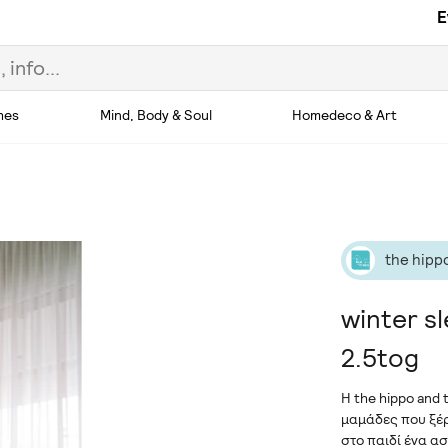
E
hes
Mind, Body & Soul
Homedeco & Art
the hipp
winter s
2.5tog
Η the hippo and
μαμάδες που ξέ
στο παιδί ένα α