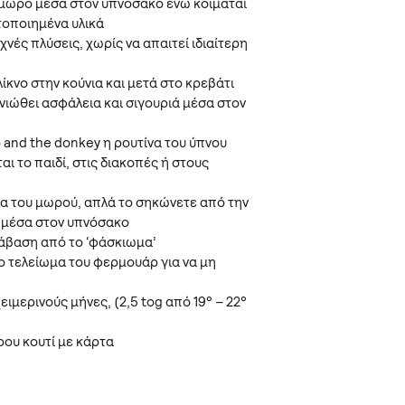
 μωρό μέσα στον υπνόσακο ενώ κοιμάται
τοποιημένα υλικά
χνές πλύσεις, χωρίς να απαιτεί ιδιαίτερη
λίκνο στην κούνια και μετά στο κρεβάτι
ιώθει ασφάλεια και σιγουριά μέσα στον
 and the donkey η ρουτίνα του ύπνου
ται το παιδί, στις διακοπές ή στους
μα του μωρού, απλά το σηκώνετε από την
ό μέσα στον υπνόσακο
άβαση από το ‘φάσκιωμα’
 τελείωμα του φερμουάρ για να μη
χειμερινούς μήνες, (2,5 tog από 19° – 22°
ρου κουτί με κάρτα