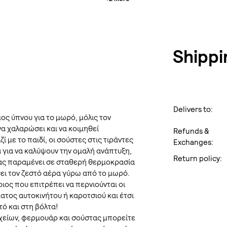
Shippi
Delivers to:
μος ύπνου για το μωρό, μόλις τον
να χαλαρώσει και να κοιμηθεί
Refunds &
 με το παιδί, οι σούστες στις τιράντες
Exchanges:
 για να καλύψουν την ομαλή ανάπτυξη,
Return policy:
σας παραμένει σε σταθερή θερμοκρασία
ει τον ζεστό αέρα γύρω από το μωρό.
οιος που επιτρέπει να περνιούνται οι
ατος αυτοκινήτου ή καροτσιού και έτσι
τό και στη βόλτα!
ιχείων, φερμουάρ και σούστας μπορείτε