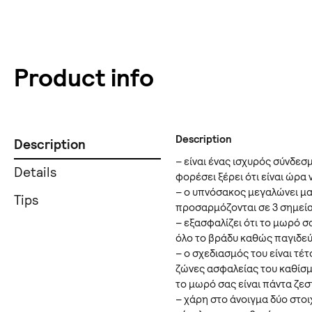
Product info
Description
Description
– είναι ένας ισχυρός σύνδεσ
Details
φορέσει ξέρει ότι είναι ώρα 
– ο υπνόσακος μεγαλώνει μαζί
Tips
προσαρμόζονται σε 3 σημεία
– εξασφαλίζει ότι το μωρό 
όλο το βράδυ καθώς παγιδεύ
– ο σχεδιασμός του είναι τέτ
ζώνες ασφαλείας του καθίσμ
το μωρό σας είναι πάντα ζεσ
– χάρη στο άνοιγμα δύο στο