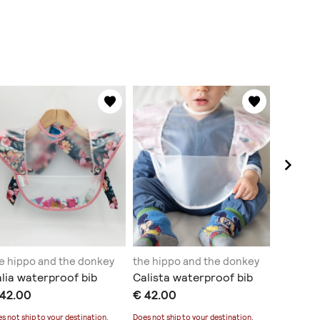
e hippo and the donkey
the hippo and the donkey
the hipp
lia waterproof bib
Calista waterproof bib
Wildern
 42.00
€ 42.00
καλαθάκ
€ 26.00
πατίνι
s not ship to
your destination
.
Does not ship to
your destination
.