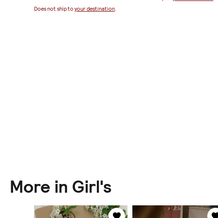
ination
.
Does not ship to
your destination
.
More in Girl's