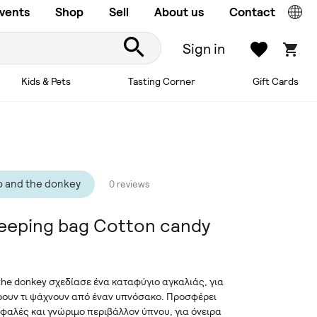
vents
Shop
Sell
About us
Contact
Sign in
Kids & Pets
Tasting Corner
Gift Cards
o and the donkey
0 reviews
leeping bag Cotton candy
 the donkey σχεδίασε ένα καταφύγιο αγκαλιάς, για
ρουν τι ψάχνουν από έναν υπνόσακο. Προσφέρει
σφαλές και γνώριμο περιβάλλον ύπνου, για όνειρα