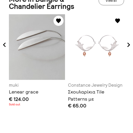
View all
Chandelier Earrings
muki
Constance Jewelry Design
Ca
Lenear grace
Σκουλαρίκια Tile
Dr
€ 124.00
Patterns με
€ 
t
i
o
Sold out
€ 65.00
μαργαριτάρια