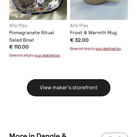
Afis Yfes
Afis Yfes
Afi
Pomegranate Ritual
Frost & Warmth Mug
Ny
Salad Bowl
€ 32.00
€ 
€ 110.00
Does not ship to
your destination
.
Doe
Does not ship to
your destination
.
View maker's storefront
More in Dangle &