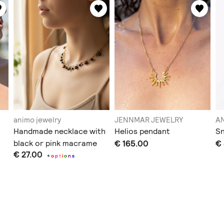
animo jewelry
JENNMAR JEWELRY
AN
Handmade necklace with
Helios pendant
Sn
black or pink macrame
€ 165.00
€
€ 27.00
details
+
o
p
t
i
o
n
s