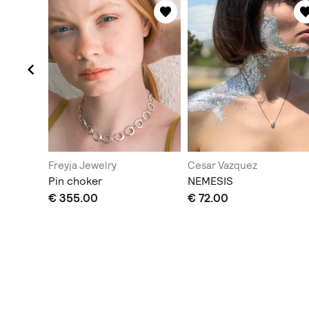
Freyja Jewelry
Cesar Vazquez
α με
Pin choker
NEMESIS
€ 355.00
€ 72.00
ination
.