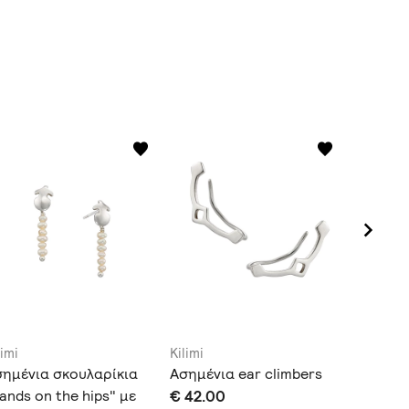
limi
Kilimi
Kilimi
σημένια σκουλαρίκια
Ασημένια ear climbers
Ear Jac
ands on the hips" με
€ 42.00
"Wolf's