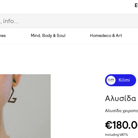
E
hes
Mind, Body & Soul
Homedeco & Art
Kilimi
Αλυσίδα
Αλυσίδα χειροπο
€180.
Including VAT%