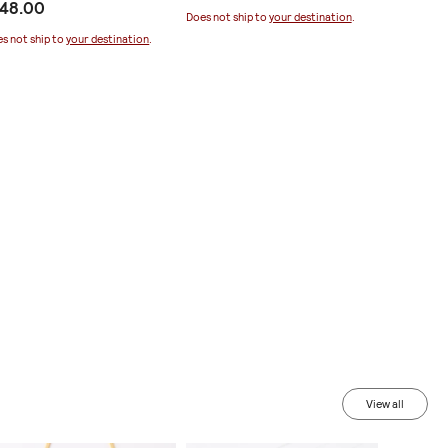
 48.00
€ 65.0
αργαριτάρια
Does not ship to
your destination
.
s not ship to
your destination
.
Does not sh
View all