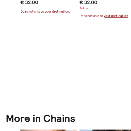
€ 32.00
€ 32.00
Hips”
Sold out
ination
.
Does not ship to
your destination
.
Does not ship to
your destination
.
More in Chains