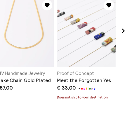
V Handmade Jewelry
Proof of Concept
Sisyphus
ake Chain Gold Plated
Meet the Forgotten Yes
Bloom 
 87.00
€ 33.00
€ 80.0
+
o
p
t
i
o
n
s
Does not ship to
your destination
.
Does not sh