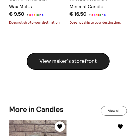
ς
Wax Melts
Minimal Candle
Wa
€ 9.50
€ 16.50
€ 
+
o
p
t
i
o
n
s
+
o
p
t
i
o
n
s
Does not ship to
your destination
.
Does not ship to
your destination
.
Doe
View maker's storefront
More in Candles
View all