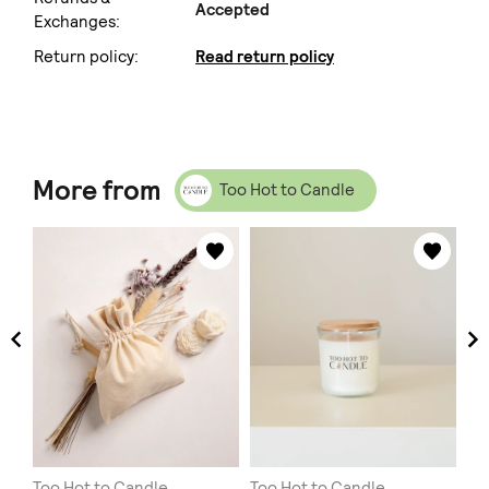
Accepted
Exchanges:
Return policy:
Read return policy
More from
Too Hot to Candle
Too Hot to Candle
Too Hot to Candle
To