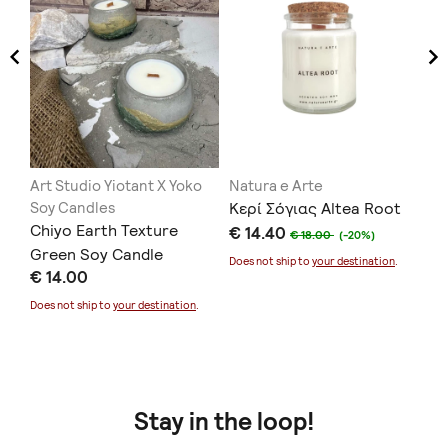
Art Studio Yiotant X Yoko
Natura e Arte
Β
Soy Candles
Κερί Σόγιας Altea Root
Αρ
Chiyo Earth Texture
€ 14.40
σπ
€ 18.00
(-20%)
Green Soy Candle
€ 
λο
Does not ship to
your destination
.
€ 14.00
Doe
Does not ship to
your destination
.
Stay in the loop!