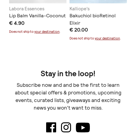
Labora Essences
Kalliope's
Ασ
Lip Balm Vanilla-Coconut
Bakuchiol bioRetinol
ΒΙ
€ 4.90
Elixir
50
€ 20.00
€ 
Does not ship to
your destination
.
Does not ship to
your destination
.
Doe
Stay in the loop!
Subscribe now and and be the first to learn
about special offers & promotions, upcoming
events, curated lists, giveaways and exciting
news you won't want to miss.