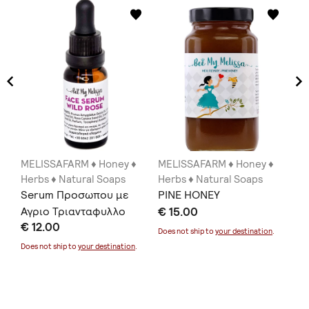
MELISSAFARM ♦ Honey ♦
MELISSAFARM ♦ Honey ♦
ME
Herbs ♦ Natural Soaps
Herbs ♦ Natural Soaps
He
Serum Προσωπου με
PINE HONEY
TH
Αγριο Τριανταφυλλο
€ 15.00
€ 
€ 12.00
20ml
Does not ship to
your destination
.
Doe
Does not ship to
your destination
.