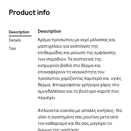
Product info
Description
Description
Κρέμα προσώπου με κερί μέλισσας και
Details
μαστιχέλαιο για ανάπλαση της
Tips
επιδερμίδας και μείωση της εμφάνισης
των σημαδιών. Τα συστατικά της
εισχωρούν βαθιά στο δέρμα και
επαναφέρουν τη νεανικότητα του
προσώπου χαρίζοντας λαμπερό και υγιές
δέρμα. Απορροφάται γρήγορα χάρις στο
αμυγδαλέλαιο και το βούτυρο καριτέ που
περιέχει.
Απλώνεται εύκολα με απαλές κινήσεις. Θα
γίνει η αγαπημένη σας ρουτίνα μετα από
τον καθαρισμό και θα σας μαγέψει το
άρωμα της μαστίχας.