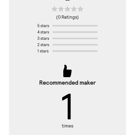
--
(0 Ratings)
5 stars
4 stars
3 stars
2 stars
1 stars
Recommended maker
1
times