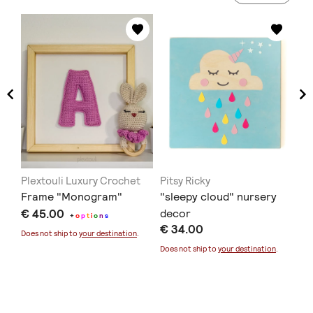
Plextouli Luxury Crochet
Pitsy Ricky
Co
Frame "Monogram"
"sleepy cloud" nursery
Ξύ
€ 45.00
decor
+
o
p
t
i
o
n
s
€ 34.00
€ 
Does not ship to
your destination
.
Does not ship to
your destination
.