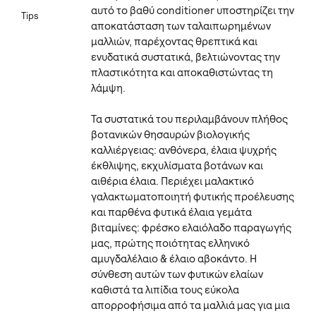
αυτό το βαθύ conditioner υποστηρίζει την
Tips
αποκατάσταση των ταλαιπωρημένων
μαλλιών, παρέχοντας θρεπτικά και
ενυδατικά συστατικά, βελτιώνοντας την
πλαστικότητα και αποκαθιστώντας τη
λάμψη.
Τα συστατικά του περιλαμβάνουν πλήθος
βοτανικών θησαυρών βιολογικής
καλλιέργειας: ανθόνερα, έλαια ψυχρής
έκθλιψης, εκχυλίσματα βοτάνων και
αιθέρια έλαια. Περιέχει μαλακτικό
γαλακτωματοποιητή φυτικής προέλευσης
και παρθένα φυτικά έλαια γεμάτα
βιταμίνες: φρέσκο ελαιόλαδο παραγωγής
μας, πρώτης ποιότητας ελληνικό
αμυγδαλέλαιο & έλαιο αβοκάντο. Η
σύνθεση αυτών των φυτικών ελαίων
καθιστά τα λιπίδια τους εύκολα
απορροφήσιμα από τα μαλλιά μας για μια