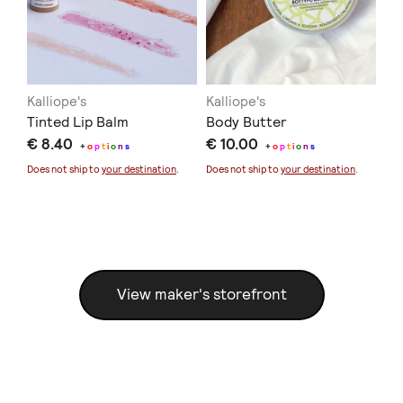
Kalliope's
Kalliope's
Kal
Τinted Lip Balm
Body Butter
Wa
€ 8.40
€ 10.00
Ma
+
o
p
t
i
o
n
s
+
o
p
t
i
o
n
s
€ 
Does not ship to
your destination
.
Does not ship to
your destination
.
Sold
Doe
View maker's storefront