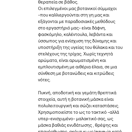
θεραπεία σε βάθος.
Οι επιλεγμένοι μας βοτανικοί σύμμαχοι
-που καλλιεργούνται στη γη μας και
εξάγονται με παραδοσιακές μεθόδους
στο εργαστήριό μας- είναι δάφνη,
φασκόμηλο, καλέντουλα, λεβάντα και
ύσσωπος για ενίσχυση της δύναμης και
υποστήριξη της υγείας του θύλακα και του
στελέχους της τρίχας. Χωρίς τεχνητά
αρώματα, είναι αρωματισμένη και
εμπλουτισμένη με αιθέρια έλαια, σε μια
σύνθεση με βοτανώδεις και κιτρώδεις
νότες.
Πυκνή, αποδοτική και γεμάτη θρεπτικά
στοιχεία, αυτή η βοτανική μάσκα είναι
πολυλειτουργική και σώζει καταστάσεις.
Χρησιμοποιείστε το ως το τακτικό -αλλά
υπερ-ενισχυμένο- μαλακτικό σας, ως
μάσκα βαθιάς ενυδάτωσης , θρέψης και
επανόρθωσης, ακόμη κι ως leave-in κατά