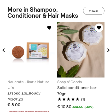
More in Shampoo,
View all
Conditioner & Hair Masks
Naucrate - Ikaria Nature
Soap n' Goods
Na
Life
Solid conditioner bar
Li
TIN
Στερεό Σαμπουάν
Στ
70gr
Μαστίχα
€ 
(1)
€ 8.00
€ 10.80
Doe
€ 13.50
(-20%)
Does not ship to
your destination
.